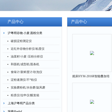
产品中心
产品中心
沪粤明谷物.小麦.面粉分类
破损淀粉测定仪
近红外谷物分析仪/粘度仪
油菜籽/小麦 /豆粉分析仪
和面机/成型机/面条机
食味计/新鲜度计/吹泡仪
摇床HYM-2016R智能叠加培
淀粉速测仪/不*粒仪
养振荡器往复式
实验磨粉机/水份磨/旋风磨
粉质仪/拉申仪/醒发箱
上海沪粤明产品分类
瑞典Haglof