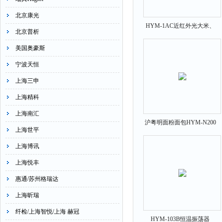
北京康光
HYM-1AC近红外光大米、
北京普析
米饭食味仪
美国奥豪斯
宁波天恒
上海三申
上海精科
上海南汇
沪粤明面粉面包HYM-N200
上海世平
针式和面机分析仪
上海博讯
上海悦丰
惠通/苏州格瑞达
上海昕瑞
纤检/上海智悦/上海 赫冠
HYM-103B恒温振荡器