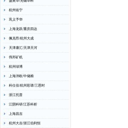
盛奥华/无锡华科
杭州佑宁
巩义予华
上海龙跃/重庆四达
佩克昂/杭州大成
天津康汇/天津天河
伟邦矿机
杭州绿博
上海沛欧/中储粮
科仕佳/杭州彩谱/三恩时
浙江托普
江阴科研/江苏科析
上海昌吉
杭州大吉/浙江伯利恒