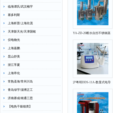
临海谭氏/武汉梅宇
塞多利斯
上海析普/上海欣茂
天津新天光/天津国铭
YA-ZD-20断水自控不锈钢蒸
馏水器 20L/小时
仪电物光
上海嘉鹏
昆山舒美
浙江孚夏
上海帝伦
常熟圣海/常州川岛
沪粤明DDS-11A-数显式电导
率仪
青岛绿宇/淄博正工
济南赛成/南通三思
【电热干燥箱类】