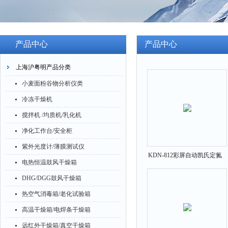
产品中心
产品中心
上海沪粤明产品分类
小麦面粉谷物分析仪类
冷冻干燥机
搅拌机 /均质机/乳化机
净化工作台/安全柜
紫外光度计/薄膜测试仪
KDN-812彩屏自动凯氏定氮
电热恒温鼓风干燥箱
仪0.1mg～240mg氮
DHG/DGG鼓风干燥箱
热空气消毒箱/老化试验箱
高温干燥箱/电焊条干燥箱
远红外干燥箱/真空干燥箱