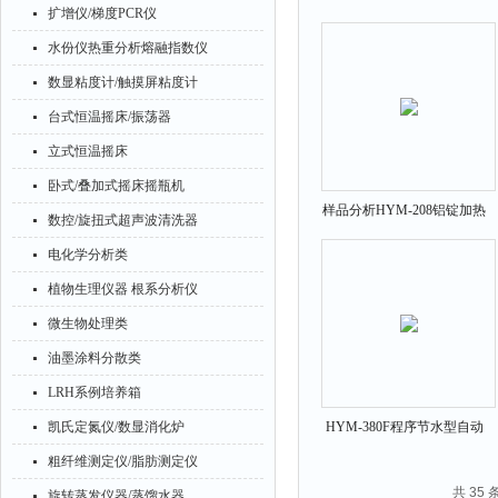
扩增仪/梯度PCR仪
（触摸7寸彩屏）
水份仪热重分析熔融指数仪
数显粘度计/触摸屏粘度计
台式恒温摇床/振荡器
立式恒温摇床
卧式/叠加式摇床摇瓶机
样品分析HYM-208铝锭加热
数控/旋扭式超声波清洗器
智能彩屏消化炉
电化学分析类
植物生理仪器 根系分析仪
微生物处理类
油墨涂料分散类
LRH系例培养箱
凯氏定氮仪/数显消化炉
HYM-380F程序节水型自动
定氮仪（凯氏）
粗纤维测定仪/脂肪测定仪
共 35
旋转蒸发仪器/蒸馏水器