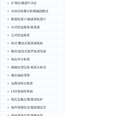
扩增仪/梯度PCR仪
水份仪热重分析熔融指数仪
数显粘度计/触摸屏粘度计
台式恒温摇床/振荡器
立式恒温摇床
卧式/叠加式摇床摇瓶机
数控/旋扭式超声波清洗器
电化学分析类
植物生理仪器 根系分析仪
微生物处理类
油墨涂料分散类
LRH系例培养箱
凯氏定氮仪/数显消化炉
粗纤维测定仪/脂肪测定仪
旋转蒸发仪器/蒸馏水器