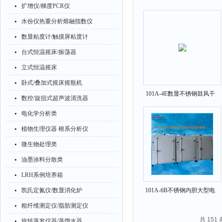
扩增仪/梯度PCR仪
101A-1E450*350*450
水份仪热重分析熔融指数仪
数显粘度计/触摸屏粘度计
台式恒温摇床/振荡器
立式恒温摇床
卧式/叠加式摇床摇瓶机
101A-4E数显不锈钢鼓风干
数控/旋扭式超声波清洗器
燥箱800*800*1000
电化学分析类
植物生理仪器 根系分析仪
微生物处理类
油墨涂料分散类
LRH系例培养箱
凯氏定氮仪/数显消化炉
101A-6B不锈钢内胆大型电
热干燥箱1200*1000*1500
粗纤维测定仪/脂肪测定仪
共 151
旋转蒸发仪器/蒸馏水器