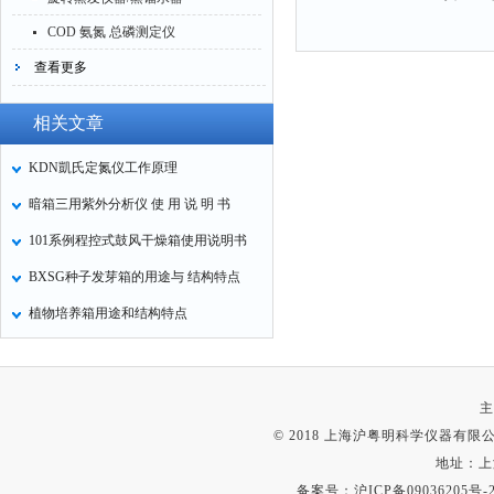
COD 氨氮 总磷测定仪
查看更多
相关文章
KDN凱氏定氮仪工作原理
暗箱三用紫外分析仪 使 用 说 明 书
101系例程控式鼓风干燥箱使用说明书
BXSG种子发芽箱的用途与 结构特点
植物培养箱用途和结构特点
主
© 2018 上海沪粤明科学仪器有限公司
地址：上
备案号：
沪ICP备09036205号-