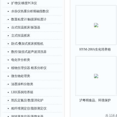
扩增仪/梯度PCR仪
80M霉菌培养箱80L
水份仪热重分析熔融指数仪
数显粘度计/触摸屏粘度计
台式恒温摇床/振荡器
立式恒温摇床
卧式/叠加式摇床摇瓶机
HYM-200A生化培养箱
数控/旋扭式超声波清洗器
45×45×100育种试验200L
电化学分析类
植物生理仪器 根系分析仪
微生物处理类
油墨涂料分散类
LRH系例培养箱
凯氏定氮仪/数显消化炉
沪粤明食品、环境保护
HYM-300MS霉菌培养箱
粗纤维测定仪/脂肪测定仪
共 116
旋转蒸发仪器/蒸馏水器