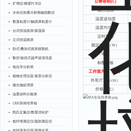
公称容积
(L)
扩增仪/梯度PCR仪
温控范围
水份仪热重分析熔融指数仪
温度波动度
数显粘度计/触摸屏粘度计
温度均匀性
台式恒温摇床/振荡器
定时范围
立式恒温摇床
额定功率（
W）
卧式/叠加式摇床摇瓶机
电源
数控/旋扭式超声波清洗器
标配隔板
电化学分析类
工作室尺寸（
cm）
植物生理仪器 根系分析仪
外形尺寸（
cm）
微生物处理类
价格（元）
油墨涂料分散类
LRH系例培养箱
凯氏定氮仪/数显消化炉
粗纤维测定仪/脂肪测定仪
旋转蒸发仪器/蒸馏水器