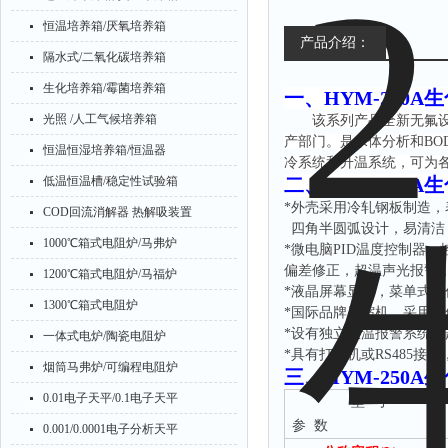
恒温培养箱/厌氧培养箱
产品介绍：
隔水式/二氧化碳培养箱
生化培养箱/霉菌培养箱
一、
HYM-250A生
光照 /人工气候培养箱
该系列产品全新无氟
产部门。是水体分析和
B
恒温恒湿培养箱/恒温器
冷系统和升温系统，可为
低温恒温槽/稳定性试验箱
二、
HYM-250A生
*
外壳采用冷轧钢板制造，
COD回流消解器 热解吸装置
四角半圆弧设计，易清洁
1000℃箱式电阻炉/马弗炉
*微电脑PID温度控制器
偏差修正，超温声光报警
1200℃箱式电阻炉/马福炉
*
液晶屏幕显示，菜单式操
1300℃箱式电阻炉
*国际品牌压缩机，采用环
*设有独立限温报警系统
一体式电炉/陶瓷电阻炉
*具有打印机或RS485
烟筒马弗炉/可编程电阻炉
三、
HYM-250A生
0.01电子天平/0.1电子天平
型
号
参
数
0.001/0.0001电子分析天平