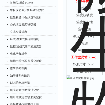
公称容积
(L)
扩增仪/梯度PCR仪
温控范围
水份仪热重分析熔融指数仪
温度波动度
数显粘度计/触摸屏粘度计
温度均匀性
台式恒温摇床/振荡器
定时范围
立式恒温摇床
额定功率（
W）
卧式/叠加式摇床摇瓶机
电源
数控/旋扭式超声波清洗器
标配隔板
电化学分析类
工作室尺寸（
cm）
植物生理仪器 根系分析仪
外形尺寸（
cm）
微生物处理类
价格（元）
油墨涂料分散类
LRH系例培养箱
凯氏定氮仪/数显消化炉
粗纤维测定仪/脂肪测定仪
旋转蒸发仪器/蒸馏水器