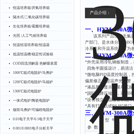
恒温培养箱/厌氧培养箱
产品介绍：
隔水式/二氧化碳培养箱
生化培养箱/霉菌培养箱
一、
HYM-300A
光照 /人工气候培养箱
该系列产品全新无氟
产部门。是水体分析和
B
恒温恒湿培养箱/恒温器
冷系统和升温系统，可为
低温恒温槽/稳定性试验箱
二、
HYM-300A
*
外壳采用冷轧钢板制造，
COD回流消解器 热解吸装置
四角半圆弧设计，易清洁
1000℃箱式电阻炉/马弗炉
*微电脑PID温度控制器
偏差修正，超温声光报警
1200℃箱式电阻炉/马福炉
*
液晶屏幕显示，菜单式操
1300℃箱式电阻炉
*国际品牌压缩机，采用环
*设有独立限温报警系统
一体式电炉/陶瓷电阻炉
*具有打印机或RS485
烟筒马弗炉/可编程电阻炉
三、
HYM-300A
0.01电子天平/0.1电子天平
型
号
参
数
0.001/0.0001电子分析天平