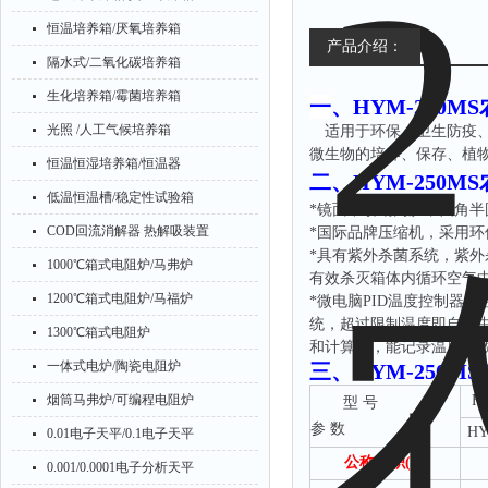
恒温培养箱/厌氧培养箱
产品介绍：
隔水式/二氧化碳培养箱
生化培养箱/霉菌培养箱
一
、
HYM-250
光照 /人工气候培养箱
适用于环保、卫生防疫
微生物的培养、保存、植
恒温恒湿培养箱/恒温器
二、
HYM-250
低温恒温槽/稳定性试验箱
*镜面不锈钢内胆，四角
COD回流消解器 热解吸装置
*国际品牌压缩机，采用环
*具有紫外杀菌系统，紫
1000℃箱式电阻炉/马弗炉
有效杀灭箱体内循环空气
1200℃箱式电阻炉/马福炉
*微电脑PID温度控制器
统，超过限制温度即自动
1300℃箱式电阻炉
和计算机，能记录温度参数
一体式电炉/陶瓷电阻炉
三、
HYM-250
烟筒马弗炉/可编程电阻炉
H
型
号
参
数
HY
0.01电子天平/0.1电子天平
公称容积
(L)
0.001/0.0001电子分析天平