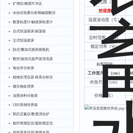
温控范围（
℃）
扩增仪/梯度PCR仪
控湿度
水份仪热重分析熔融指数仪
温度波动度（
℃）
数显粘度计/触摸屏粘度计
温度均匀性（
℃）
台式恒温摇床/振荡器
定时范围（
min）
立式恒温摇床
额定功率（
W）
卧式/叠加式摇床摇瓶机
电源
数控/旋扭式超声波清洗器
标配隔板
电化学分析类
工作室尺寸（
cm）
4
植物生理仪器 根系分析仪
外形尺寸（
cm）
54
微生物处理类
价格（元）
油墨涂料分散类
1
LRH系例培养箱
-14-
凯氏定氮仪/数显消化炉
粗纤维测定仪/脂肪测定仪
旋转蒸发仪器/蒸馏水器