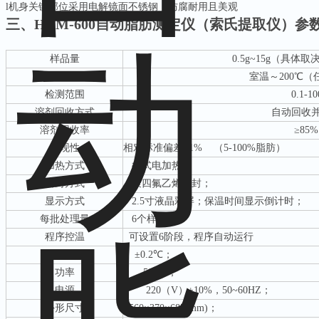
l
机身关键部位采用电解镜面不锈钢，防腐耐用且美观
三、
HYM-600自动脂肪测定仪（索氏提取仪）
参
样品量
0.5g~15g（具体
控温范围
室温～
200℃
检测范围
0.1-1
溶剂回收方式
自动回收
溶剂回收率
≥85
重现性
相对标准偏差
±1% （5-100%脂肪）
加热方式
井式电加热；
密封方式
聚四氟乙烯密封；
显示方式
2.5寸液晶彩屏；保温时间显示倒计时；
每批处理量
6个样品
程序控温
可设置
6阶段，程序自动运行
控温精度
±0.2℃；
功率
500W；
电源
220（V）±10%，50~60HZ；
外形尺寸
560×370×685(mm)；