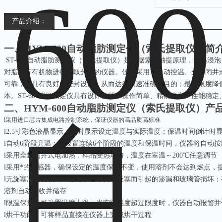
产品介绍：
一、
HYM-600自动脂肪测定仪（索氏提取仪）
简
ST-600自动脂肪测定仪（索氏提取仪）是根据索氏抽提原理，集热浸
对脂肪等有机物进行萃取分离的仪器。仪器采用了自动控温、全封闭井
可靠，并具有良好的密封设施，从而达到快速准确的目的；最大限度降
本。ST-600脂肪测定仪具有设计合理、操作简单、精确度高、性能稳
二、
HYM-600自动脂肪测定仪（索氏提取仪）
产
l
采用进口芯片集成电路控制系统，保证仪器的高品质高标准
l
2.5寸彩色液晶显示；同时显示设定温度与实际温度；保温时间倒计时
l
自动
6阶段升温：可设置连续6个阶段的温度和保温时间，仪器将自动
l
采用全封闭井式电加热，样品受热均匀，温度在室温～
200℃任意调节
l
采用*的传感器，确保设定的温度保持不变，使用溶剂不会达到燃点，
l
无旋塞冷凝管设计：避免了经常转动旋塞而引起的渗漏和玻璃管损坏；
溶剂自动回收并储存
l
限温保护：可设置温度上限，当实际温度超过限度时，仪器自动报警并
l
烘干功能：可将样品直接在仪器上完成烘干过程