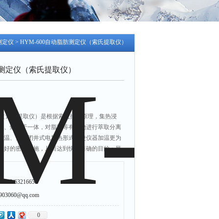
测定仪
> HYM-600自动脂肪测定仪（索氏提取仪）
脂肪测定仪（索氏提取仪）
定仪（索氏提取仪）是根据索氏抽提原理，集热浸
收、烘干于一体，对脂肪等有机物进行萃取分离
控温、全封闭井式电加热形式，使仪器加温更为
良好的密封设施，从而达到快速准确的目的；最
回收溶剂，节省分析成本。ST-600脂肪测定仪
、精确度高、性能稳定、重现性好、省力、省时
203/63216650
3060@qq.com
0