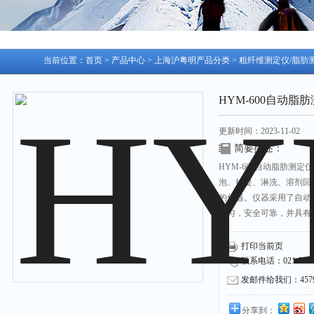
当前位置：
首页
>
产品中心
>
上海沪粤明产品分类
>
粗纤维测定仪/脂肪
HYM-600自动
更新时间：2023-11-02
简要描述：
HYM-600自动脂肪测
泡、抽提、淋洗、溶剂回
的仪器。仪器采用了自动
均匀，安全可靠，并具有
大限度降低溶剂用量，自动
具有设计合理、操作简单
打印当前页
等优点
联系电话：021-53751
发邮件给我们：45790
分享到：