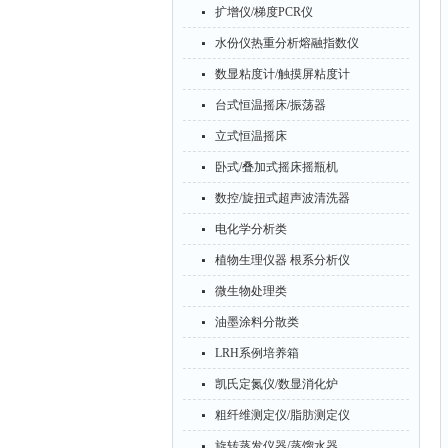
扩增仪/梯度PCR仪
水份仪热重分析熔融指数仪
数显粘度计/触摸屏粘度计
台式恒温摇床/振荡器
立式恒温摇床
卧式/叠加式摇床摇瓶机
数控/旋扭式超声波清洗器
电化学分析类
植物生理仪器 根系分析仪
微生物处理类
油墨涂料分散类
LRH系例培养箱
凯氏定氮仪/数显消化炉
粗纤维测定仪/脂肪测定仪
旋转蒸发仪器/蒸馏水器