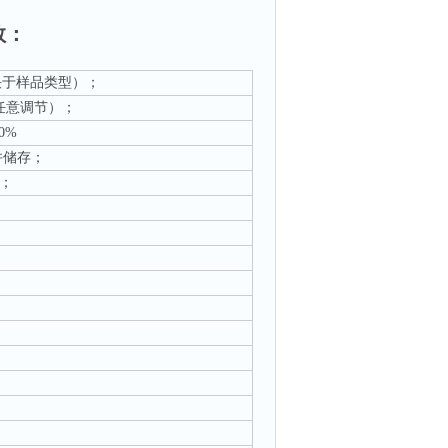
数：
取决于样品类型）；
（任意调节）；
00%
并储存；
%；