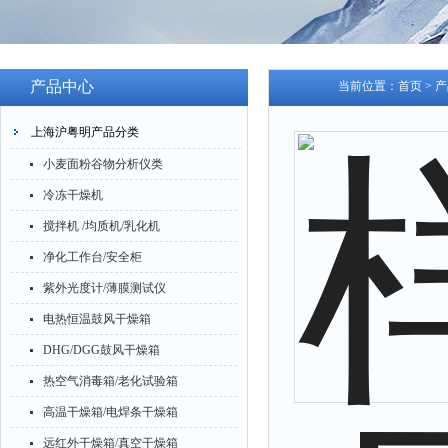
产品中心
当前位置：
首页
>
产
上海沪粤明产品分类
小麦面粉谷物分析仪类
冷冻干燥机
搅拌机 /均质机/乳化机
净化工作台/安全柜
紫外光度计/薄膜测试仪
电热恒温鼓风干燥箱
DHG/DGG鼓风干燥箱
热空气消毒箱/老化试验箱
高温干燥箱/电焊条干燥箱
远红外干燥箱/真空干燥箱