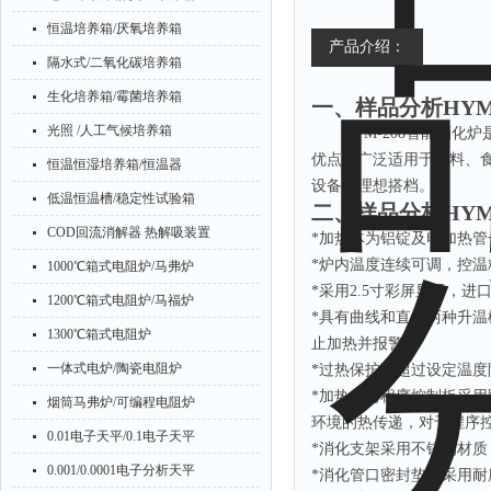
恒温培养箱/厌氧培养箱
产品介绍：
隔水式/二氧化碳培养箱
生化培养箱/霉菌培养箱
一、
样品分析HYM
光照 /人工气候培养箱
HYM-208智能消
优点。广泛适用于饲料、
恒温恒湿培养箱/恒温器
设备的理想搭档。
低温恒温槽/稳定性试验箱
二、
样品分析HYM
COD回流消解器 热解吸装置
*加热体为铝锭及电加热
*炉内温度连续可调，控
1000℃箱式电阻炉/马弗炉
*采用2.5寸彩屏显示，
1200℃箱式电阻炉/马福炉
*具有曲线和直线两种升
1300℃箱式电阻炉
止加热并报警
一体式电炉/陶瓷电阻炉
*过热保护，超过设定温
*加热体与程序控制板采用
烟筒马弗炉/可编程电阻炉
环境的热传递，对于程序
0.01电子天平/0.1电子天平
*消化支架采用不锈钢材
0.001/0.0001电子分析天平
*消化管口密封垫片采用