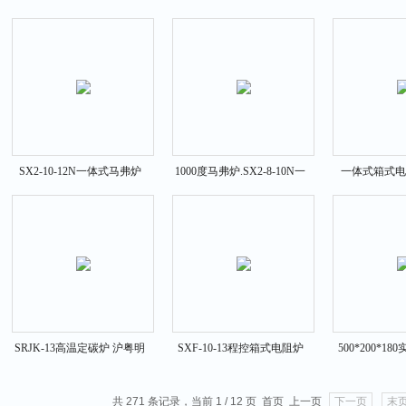
1300℃电阻炉
SX2-2.5-12N沪粤明马弗炉
1000度
SX2-10-12N一体式马弗炉
1000度马弗炉.SX2-8-10N一
一体式箱式电阻
SX2-10-12N1200度 箱式电阻
体式箱式电阻炉
10N 10
炉
SRJK-13高温定碳炉 沪粤明
SXF-10-13程控箱式电阻炉
500*200*1
定碳炉
10KW箱式电阻炉
SXF-8-13
共 271 条记录，当前 1 / 12 页 首页 上一页
下一页
末