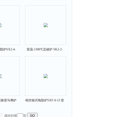
箱式马弗炉
10N 一体式电阻炉
炉SX2-4-
室温-1300℃定碳炉 SK2-2-
00度马弗炉
13TS高温定碳炉
80实验室马弗炉
程控箱式电阻炉SXF-6-13 室
程控箱式电阻炉
温-1300℃箱式电阻炉
页
跳转到第
页