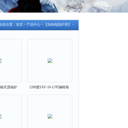
当前位置：
首页
>
产品中心
>
【加热电阻炉类】
>
度箱式茂福炉
1200度SXF-10-12可编程箱
2-12
式茂福炉