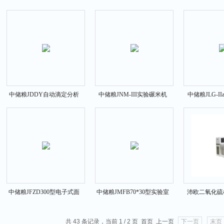
仪
振荡
中储粮JDDY自动滴定分析
中储粮JNM-III实验碾米机
中储粮JLG-I
仪
中储粮JFZD300型电子式面
中储粮JMFB70*30型实验室
沛欧二氧化硫检
粉粉质仪
小麦磨粉机
39
共 43 条记录，当前 1 / 2 页 首页 上一页
下一页
末页