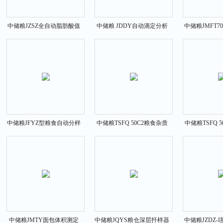
中储粮JZSZ全自动脂肪酸值
中储粮 JDDY自动滴定分析
中储粮JMFT7
测定仪
仪
型磨
中储粮JFYZ型粮食自动分样
中储粮TSFQ 50C2粮食杂质
中储粮TSFQ 
器
清理筛
清理
中储粮JMTY面包体积测定
中储粮JQYS粮仓深层扦样器
中储粮JZDZ-