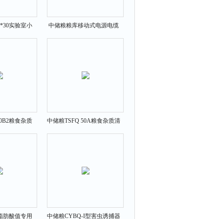
0*30实验室小
中储粮粮库移动式电源电缆
粉机
车
50B2粮食杂质
中储粮TSFQ 50A粮食杂质清
筛
理筛
I脂肪酸值专用
中储粮CYBQ-I型害虫诱捕器