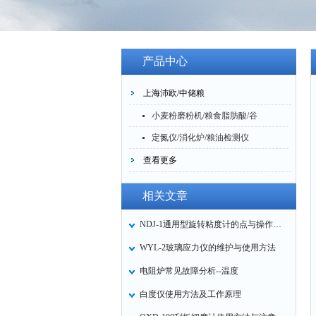
产品中心
上海沛欧/中储粮
小麦粉磨粉机/粮食脂肪酸/谷
物试验碾机
定氮仪/消化炉/粮油检测仪
查看更多
相关文章
NDJ-1通用型旋转粘度计的点与操作方法
WYL-2玻璃应力仪的维护与使用方法
电阻炉常见故障分析--温度
白度仪使用方法及工作原理