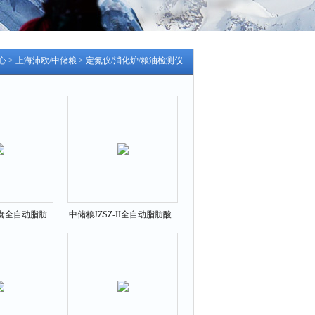
心
>
上海沛欧/中储粮
>
定氮仪/消化炉/粮油检测仪
粮食全自动脂肪
中储粮JZSZ-II全自动脂肪酸
定仪
值测定仪