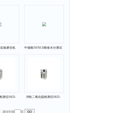
器
Ia实验砻谷机
中储粮JSFM-II粮食水分测试
粉碎磨
测仪SKD-
沛欧二氧化硫检测仪SKD-
0
320
跳转到第
页