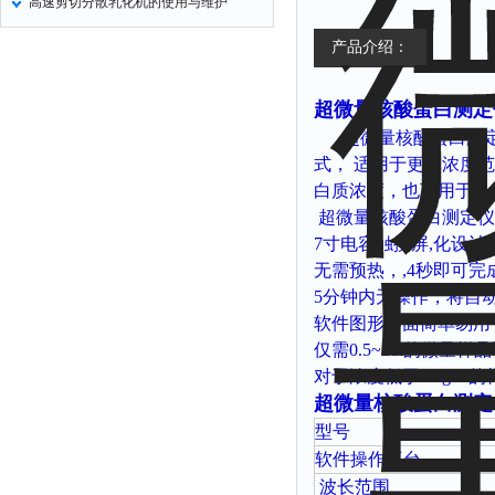
高速剪切分散乳化机的使用与维护
产品介绍：
超微量核酸蛋白测定仪N
超微量核酸蛋白测
式，
适用于更宽浓度范
白质浓度，也可用于一
超微量核酸蛋白测定仪
7
寸电容触摸屏
,
化设计
无需预热，
,4
秒即可完
5
分钟内无操作，将自
软件图形界面简单易用
仅需
0.5~2ul
的微量样品
对于浓度低于
2 ng/ul
的
超微量核酸蛋白测定仪N
型号
软件操作平台
波长范围