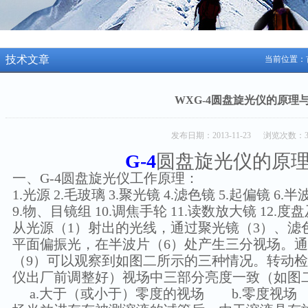
技术文章
当前位置：
WXG-4圆盘旋光仪的原理
发布日期：2013-11-23 浏览次数：3
G-4
圆盘旋光仪的原
一、G-4圆盘旋光仪工作原理：
1.光源 2.毛玻璃 3.聚光镜 4.滤色镜 5.起偏镜 6.半
9.物、目镜组 10.调焦手轮 11.读数放大镜 12.度
从光源（1）射出的光线，通过聚光镜（3）、滤
平面偏振光，在半波片（6）处产生三分视场。通
（9）可以观察到如图二所示的三种情况。转动
仪出厂前调整好）视场中三部分亮度一致（如图
a.大于（或小于）零度的视场 b.零度视场