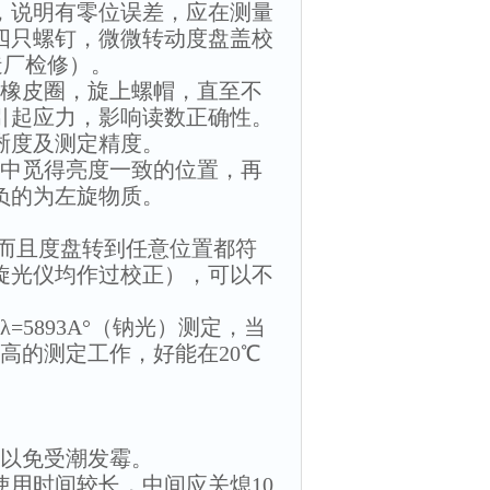
，说明有零位误差，应在测量
四只螺钉，微微转动度盘盖校
造厂检修）。
上橡皮圈，旋上螺帽，直至不
引起应力，影响读数正确性。
晰度及测定精度。
场中觅得亮度一致的位置，再
负的为左旋物质。
，而且度盘转到任意位置都符
旋光仪均作过校正），可以不
5893A°（钠光）测定，当
较高的测定工作，好能在20℃
，以免受潮发霉。
使用时间较长，中间应关熄10