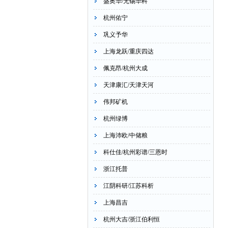
盛奥华/无锡华科
杭州佑宁
巩义予华
上海龙跃/重庆四达
佩克昂/杭州大成
天津康汇/天津天河
伟邦矿机
杭州绿博
上海沛欧/中储粮
科仕佳/杭州彩谱/三恩时
浙江托普
江阴科研/江苏科析
上海昌吉
杭州大吉/浙江伯利恒