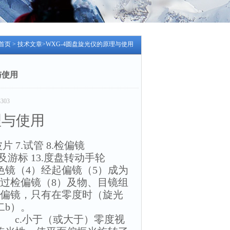
首页
>
技术文章
>WXG-4圆盘旋光仪的原理与使用
与使用
303
理与使用
波片 7.试管 8.检偏镜
盘及游标 13.度盘转动手轮
色镜（4）经起偏镜（5）成为
过检偏镜（8）及物、目镜组
检偏镜，只有在零度时（旋光
二b）。
 c.小于（或大于）零度视