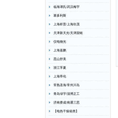
临海谭氏/武汉梅宇
塞多利斯
上海析普/上海欣茂
天津新天光/天津国铭
仪电物光
上海嘉鹏
昆山舒美
浙江孚夏
上海帝伦
常熟圣海/常州川岛
青岛绿宇/淄博正工
济南赛成/南通三思
【电热干燥箱类】