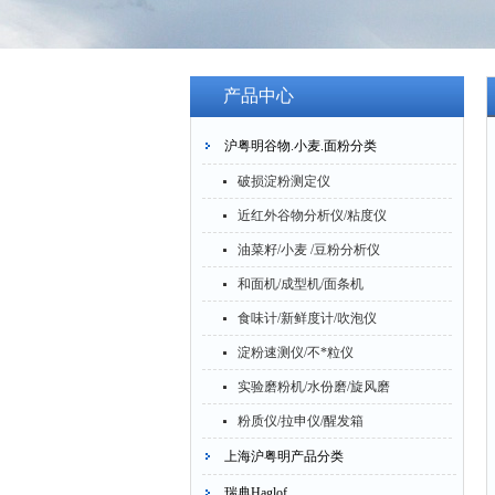
产品中心
沪粤明谷物.小麦.面粉分类
破损淀粉测定仪
近红外谷物分析仪/粘度仪
油菜籽/小麦 /豆粉分析仪
和面机/成型机/面条机
食味计/新鲜度计/吹泡仪
淀粉速测仪/不*粒仪
实验磨粉机/水份磨/旋风磨
粉质仪/拉申仪/醒发箱
上海沪粤明产品分类
瑞典Haglof