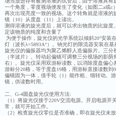
场当放进存有被测溶液的试管后，由于溶液具有
一个角度，零度视场便发生了变化（如图二a或c
再次出现亮度一致的视场。这个转角就是溶液的
镜（10）从度盘（11）上读出。
测得溶液的旋光度后，就可以求出物质的比旋度
定该物质的纯度和含量了
为便于操作，旋光仪的光学系统以倾斜20°安装在
灯（波长λ=5893A°）。钠光灯的限流器安装
旋光仪的偏振器均为聚乙烯醇人造偏振片。三分
（半波片）。转动起偏镜可调整三分视场的影荫角
右）。旋光仪采用双游标读数，以消除度盘偏心差。
游标分20格，等于度盘19格，用游标直接读数到0
偏镜固为一体，借手轮（1）能作粗、细转动。游
镜，供读数时用。
二、G-4圆盘旋光仪使用方法:
（1）将旋光仪接于220V交流电源。开启电源开
常，就可开始工作。
（2）检查旋光仪零位是否准确，即在旋光仪未