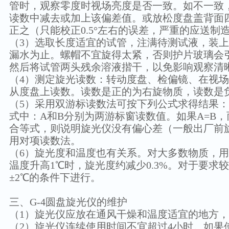
管时，观察零度时视场亮度是否一致。如不一致
读数中减去或加上该偏差值。或放松度盘盖背面
正之（只能校正0.5°左右的误差，严重的应送制
（3）选取长度适宜的试管，注满待测试液，装
漏水为止。螺帽不宜旋得太紧，否则护片玻璃会
然后将试管两头残余溶液揩干，以免影响观察清
（4）测定旋光读数：转动度盘、检偏镜、在视
从度盘上读数。读数是正的为右旋物质，读数是
（5）采用双游标读数法可按下列公式求得结果：
式中：A和B分别为两游标窗读数值。如果A=B
合等式，则说明旋光仪没有偏心差（一般出厂前
用对项读数法。
（6）旋光度和温度也有关系。对大多数物质，用λ=
温度升高1℃时，旋光度约减少0.3%。对于要求
±2℃的条件下进行。
三、G-4圆盘旋光仪的维护
（1）旋光仪应放在通风干燥和温度适宜的地方
（2）旋光仪连续使用时间不宜超过4小时。如果