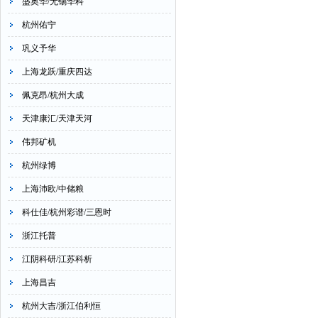
盛奥华/无锡华科
杭州佑宁
巩义予华
上海龙跃/重庆四达
佩克昂/杭州大成
天津康汇/天津天河
伟邦矿机
杭州绿博
上海沛欧/中储粮
科仕佳/杭州彩谱/三恩时
浙江托普
江阴科研/江苏科析
上海昌吉
杭州大吉/浙江伯利恒