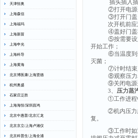
插头插入
天津恒奥
②打开电源开
上海森信
③打开门盖，倒
次开机前应
上海福玛
④盖好门盖将门
上海新苗
⑤按需要设定好
上海申光
开始工作；
⑥当温度到达灭
上海科导
灭菌；
上海黄海
⑦计时结束后，
北京博医康/上海贤德
⑧观察压力表指
⑨关闭电源
杭州奥盛
3
、
压力蒸
石家庄泛胜
①工作进程
上海海恒/深圳昌鸿
②机内压力
北京中惠普/北京汇龙
复。
北京京立/上海卢湘仪
③工作时如
北京科普生/上海全浦