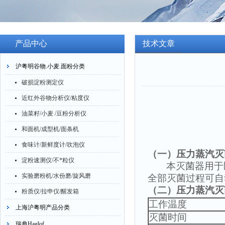
产品中心
技术文章
沪粤明谷物.小麦.面粉分类
破损淀粉测定仪
近红外谷物分析仪/粘度仪
油菜籽/小麦 /豆粉分析仪
和面机/成型机/面条机
食味计/新鲜度计/吹泡仪
（一）
压力蒸汽灭
淀粉速测仪/不*粒仪
本灭菌器用于
实验磨粉机/水份磨/旋风磨
全部灭菌过程可自
（二）
压力蒸汽灭
粉质仪/拉申仪/醒发箱
工作温度
上海沪粤明产品分类
灭菌时间
瑞典Haglof