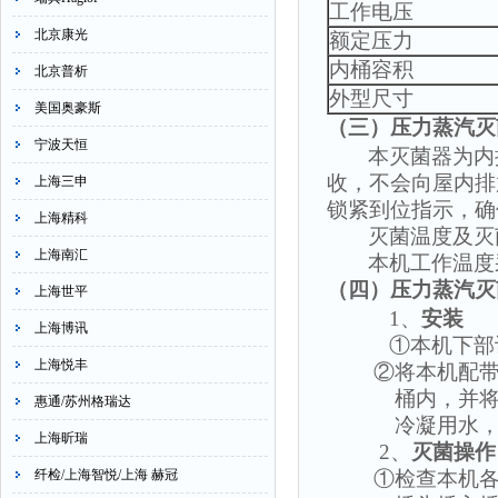
工作电压
北京康光
额定压力
内桶容积
北京普析
外型尺寸
美国奥豪斯
（三）
压力蒸汽灭
宁波天恒
本灭菌器为内
收，不会向屋内排
上海三申
锁紧到位指示，确
上海精科
灭菌温度及灭
上海南汇
本机工作温度
（四）
压力蒸汽灭
上海世平
1
、
安装
上海博讯
①本机下部
上海悦丰
②将本机配
桶内，并
惠通/苏州格瑞达
冷凝用水
上海昕瑞
2
、
灭菌操作
纤检/上海智悦/上海 赫冠
①检查本机