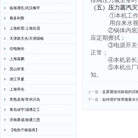
排阀压力减至零时
（五）
压力蒸汽灭
临海谭氏/武汉梅宇
①本机工
塞多利斯
用自来水
上海析普/上海欣茂
②锅体内底
应定期擦拭；
天津新天光/天津国铭
③电源开关
仪电物光
正常；
上海嘉鹏
④本机若长
⑤本机出厂
昆山舒美
知。
浙江孚夏
上海帝伦
上一篇：
盐雾腐蚀试验箱的试
常熟圣海/常州川岛
下一篇：
如何维护保养微量水
青岛绿宇/淄博正工
济南赛成/南通三思
【电热干燥箱类】