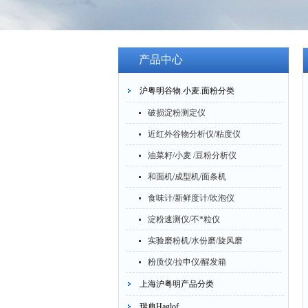
产品中心
沪粤明谷物.小麦.面粉分类
破损淀粉测定仪
近红外谷物分析仪/粘度仪
油菜籽/小麦 /豆粉分析仪
和面机/成型机/面条机
食味计/新鲜度计/吹泡仪
淀粉速测仪/不*粒仪
实验磨粉机/水份磨/旋风磨
粉质仪/拉申仪/醒发箱
上海沪粤明产品分类
瑞典Haglof