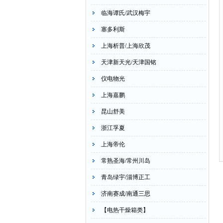
临海谭氏/武汉梅宇
塞多利斯
上海析普/上海欣茂
天津新天光/天津国铭
仪电物光
上海嘉鹏
昆山舒美
浙江孚夏
上海帝伦
常熟圣海/常州川岛
青岛绿宇/淄博正工
济南赛成/南通三思
【电热干燥箱类】