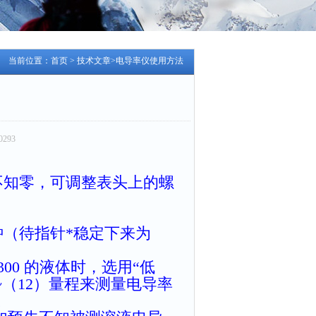
当前位置：
首页
>
技术文章
>电导率仪使用方法
293
不知零，可调整表头上的螺
钟（待指针*稳定下来为
00 的液体时，选用“低
~（12）量程来测量电导率
。