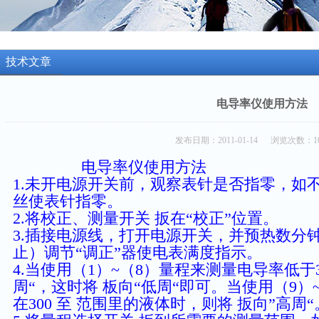
技术文章
电导率仪使用方法
发布日期：2011-01-14 浏览次数：10
电导率仪使用方法
1.未开电源开关前，观察表针是否指零，如
丝使表针指零。
2.将校正、测量开关 扳在“校正”位置。
3.插接电源线，打开电源开关，并预热数分
止）调节“调正”器使电表满度指示。
4.当使用（1）~（8）量程来测量电导率低于3
周“，这时将 板向“低周“即可。当使用（9）
在300 至 范围里的液体时，则将 扳向”高周“