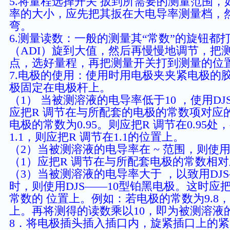
5.将量程选择开关 扳到所需要的测量范围
率的大小，应先把其扳在大电导率测量档，
弯。
6.测量读数：一般的测量其“常数”的旋钮都打
（ADI）旋到大值，然后再慢慢地调节，把
点，选好量程，再把测量开关打到测量的位
7.电极的使用：使用时用
电极夹
夹紧电极的
极固定在电极杆上。
（1） 当被测溶液的电导率低于10 ，使用D
应把R 调节在与所配套的电极的常数项对应
电极的常数为0.95。则应把R 调节在0.95
1.1，则应把R 调节在1.1的位置上。
（2）当被测溶液的电导率在 ~ 范围，则使用
（1）应把R 调节在与所配套电极的常数相
（3）当被测溶液的电导率大于 ，以致用DJ
时，则使用DJS——10型铂黑电极。这时应
常数的 位置上。例如：若电极的常数为9.8，则
上。再将测得的读数乘以10，即为被测溶液
8．将电极插头插入插口内，旋紧插口上的