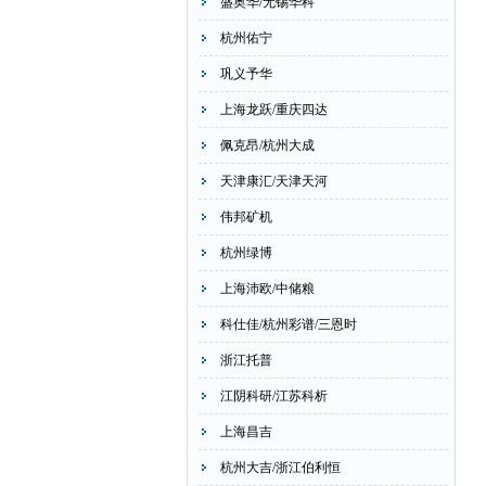
盛奥华/无锡华科
杭州佑宁
巩义予华
上海龙跃/重庆四达
佩克昂/杭州大成
天津康汇/天津天河
伟邦矿机
杭州绿博
上海沛欧/中储粮
科仕佳/杭州彩谱/三恩时
浙江托普
江阴科研/江苏科析
上海昌吉
杭州大吉/浙江伯利恒