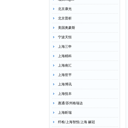
北京康光
北京普析
美国奥豪斯
宁波天恒
上海三申
上海精科
上海南汇
上海世平
上海博讯
上海悦丰
惠通/苏州格瑞达
上海昕瑞
纤检/上海智悦/上海 赫冠