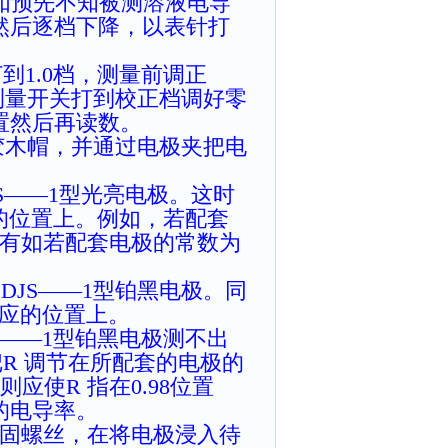
，如预先不知被测溶液电导
然后逐档下降，以表针打
到1.0档，测量前调正
测量开关打到校正档调好零
置然后再读数。
胶木帽，并通过电极夹把电
JS——1型光亮电极。这时
的位置上。例如，若配套
处，有如若配套电极的常数为
DJS——1型铂黑电极。同
对应的位置上。
S——1型铂黑电极测不出
把R 调节在所配套的电极的
应使R 指在0.98位置
的电导率。
紧固螺丝，在将电极浸入待