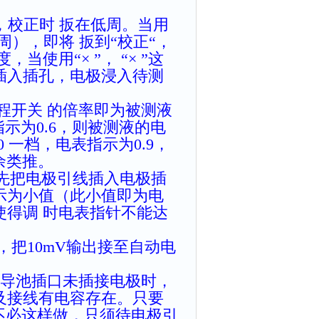
，校正时 扳在低周。当用
周），即将 扳到“校正“，
使用“× ”， “× ”这
插入插孔，电极浸入待测
程开关 的倍率即为被测液
指示为0.6，则被测液的电
~100 一档，电表指示为0.9，
其余类推。
水时，先把电极引线插入电极插
示为小值（此小值即为电
得调 时电表指针不能达
，把10mV输出接至自动电
。但电导池插口未插接电极时，
及接线有电容存在。只要
不必这样做，只须待电极引