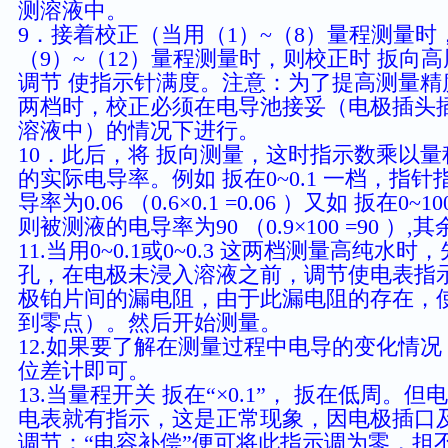
测溶液中。
9．接着校正（当用（1）~（8）量程测量时
（9）~（12）量程测量时，则校正时 扳向高
调节 使指示针满度。注意：为了提高测量精度，当
两档时，校正必须在电导池接妥（电极插头
溶液中）的情况下进行。
10．此后，将 扳向测量，这时指示数乘以量
的实际电导率。例如 扳在0~0.1 一档，指针
导率为0.06 （0.6×0.1 =0.06 ）又如 扳在0
则被测液的电导率为90 （0.9×100 =90 ）,
11.当用0~0.1或0~0.3 这两档测量高纯
孔，在电极未浸入溶液之前，调节使电表指
极铂片间的漏电阻，由于此漏电阻的存在，使
到零点）。然后开始测量。
12.如果要了解在测量过程中电导的变化情况
位差计即可。
13.当量程开关 扳在“×0.1”， 扳在低周
电表就有指示，这是正常现象，因电极插口
调节：“电容补偿”便可将此指示调为零，担