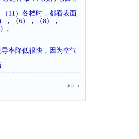
），（11）各档时，都看表面
4），（6），（8），
3）。
电导率降低很快，因为空气
污
返回