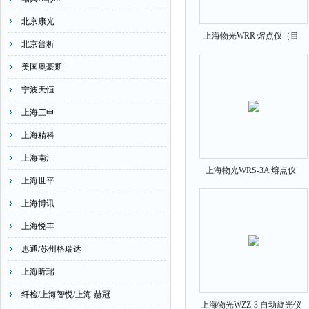
北京康光
上海物光WRR 熔点仪（目
北京普析
视）
美国奥豪斯
宁波天恒
上海三申
上海精科
上海南汇
上海物光WRS-3A 熔点仪
上海世平
（目视自动）
上海博讯
上海悦丰
惠通/苏州格瑞达
上海昕瑞
纤检/上海智悦/上海 赫冠
上海物光WZZ-3 自动旋光仪