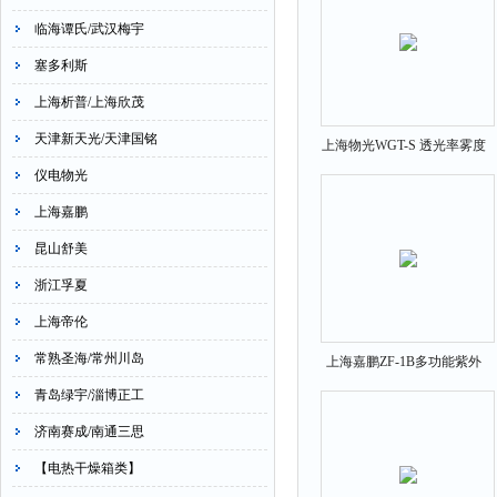
临海谭氏/武汉梅宇
塞多利斯
上海析普/上海欣茂
天津新天光/天津国铭
上海物光WGT-S 透光率雾度
仪
仪电物光
上海嘉鹏
昆山舒美
浙江孚夏
上海帝伦
常熟圣海/常州川岛
上海嘉鹏ZF-1B多功能紫外
分析仪
青岛绿宇/淄博正工
济南赛成/南通三思
【电热干燥箱类】