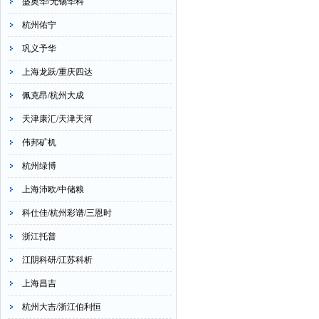
盛奥华/无锡华科
杭州佑宁
巩义予华
上海龙跃/重庆四达
佩克昂/杭州大成
天津康汇/天津天河
伟邦矿机
杭州绿博
上海沛欧/中储粮
科仕佳/杭州彩谱/三恩时
浙江托普
江阴科研/江苏科析
上海昌吉
杭州大吉/浙江伯利恒