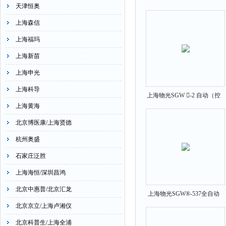
天津恒奥
上海森信
上海福玛
上海新苗
上海申光
上海科导
上海物光SGW -2 自动（控
上海黄海
温）旋光仪
北京博医康/上海贤德
杭州奥盛
石家庄泛胜
上海海恒/深圳昌鸿
北京中惠普/北京汇龙
上海物光SGW®-537全自动
北京京立/上海卢湘仪
高速旋光仪
北京科普生/上海全浦