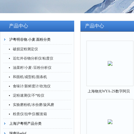
产品中心
产品中心
沪粤明谷物.小麦.面粉分类
破损淀粉测定仪
近红外谷物分析仪/粘度仪
油菜籽/小麦 /豆粉分析仪
和面机/成型机/面条机
食味计/新鲜度计/吹泡仪
上海物光WYA-2S数字阿贝
淀粉速测仪/不*粒仪
折射仪
实验磨粉机/水份磨/旋风磨
粉质仪/拉申仪/醒发箱
上海沪粤明产品分类
瑞典Haglof