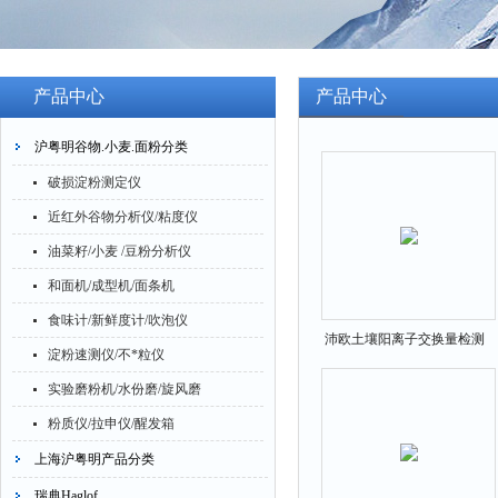
产品中心
产品中心
沪粤明谷物.小麦.面粉分类
破损淀粉测定仪
近红外谷物分析仪/粘度仪
油菜籽/小麦 /豆粉分析仪
和面机/成型机/面条机
食味计/新鲜度计/吹泡仪
沛欧土壤阳离子交换量检测
淀粉速测仪/不*粒仪
仪SKD-300
实验磨粉机/水份磨/旋风磨
粉质仪/拉申仪/醒发箱
上海沪粤明产品分类
瑞典Haglof