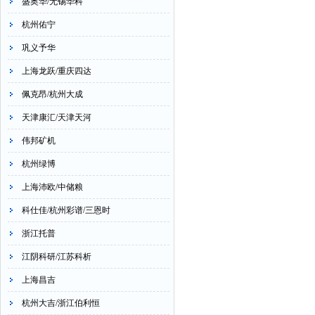
盛奥华/无锡华科
杭州佑宁
巩义予华
上海龙跃/重庆四达
佩克昂/杭州大成
天津康汇/天津天河
伟邦矿机
杭州绿博
上海沛欧/中储粮
科仕佳/杭州彩谱/三恩时
浙江托普
江阴科研/江苏科析
上海昌吉
杭州大吉/浙江伯利恒