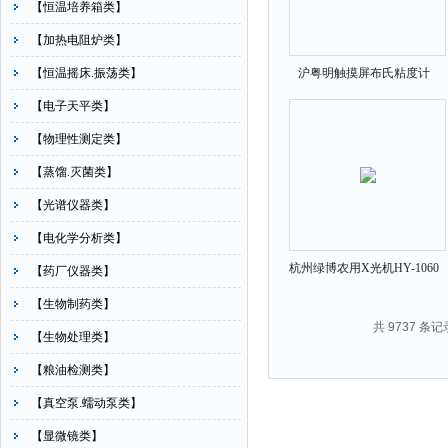
【恒温培养箱类】
【加热电阻炉类】
【恒温摇床.振荡类】
沪粤明触摸屏布氏粘度计
NDJ-1C-
【电子天平类】
【物理性测定类】
【蒸馏.灭菌类】
【光谱仪器类】
【电化学分析类】
杭州绿博农用X光机HY-1060
【药厂仪器类】
【生物制药类】
共 9737 条记
【生物处理类】
【粮油检测类】
【真空泵.蠕动泵类】
【显微镜类】