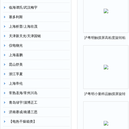
临海谭氏/武汉梅宇
塞多利斯
上海析普/上海欣茂
天津新天光/天津国铭
沪粤明触摸屏高粘度旋转粘
度计HBDV-1
仪电物光
上海嘉鹏
昆山舒美
浙江孚夏
上海帝伦
常熟圣海/常州川岛
沪粤明小量样品触摸屏旋转
粘度计NDJ-2T
青岛绿宇/淄博正工
济南赛成/南通三思
【电热干燥箱类】