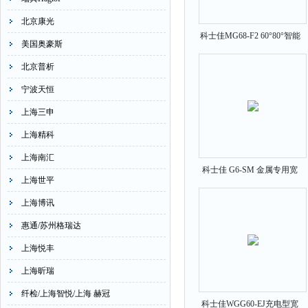
北京康光
科士佳MG68-F2 60°80°智能
美国奥豪斯
两角度测光仪
北京普析
宁波天恒
上海三申
上海精科
上海南汇
科士佳 G6-SM 金属专用宽
上海世平
量程光泽度计
上海博讯
惠通/苏州格瑞达
上海悦丰
上海昕瑞
纤检/上海智悦/上海 赫冠
科士佳WGG60-EJ充电型宽