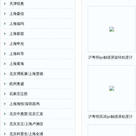
天津恒奥
量程金属光泽度计
上海森信
上海福玛
上海新苗
上海申光
上海科导
沪粤明ips触摸屏旋转粘度计
上海黄海
NDJ-9T
北京博医康/上海贤德
杭州奥盛
石家庄泛胜
上海海恒/深圳昌鸿
北京中惠普/北京汇龙
沪粤明高清ips触摸屏粘度计
北京京立/上海卢湘仪
RVDV-1
北京科普生/上海全浦