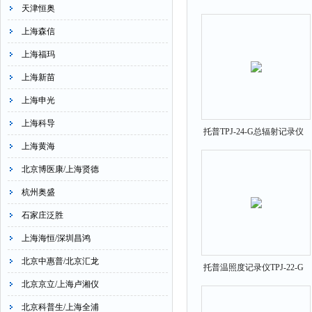
天津恒奥
上海森信
上海福玛
上海新苗
上海申光
上海科导
托普TPJ-24-G总辐射记录仪
上海黄海
北京博医康/上海贤德
杭州奥盛
石家庄泛胜
上海海恒/深圳昌鸿
北京中惠普/北京汇龙
托普温照度记录仪TPJ-22-G
北京京立/上海卢湘仪
北京科普生/上海全浦