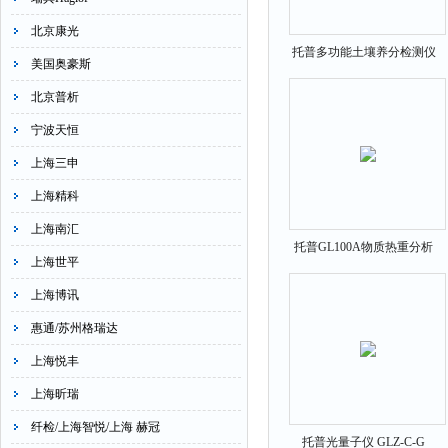
北京康光
托普多功能土壤养分检测仪
美国奥豪斯
TPY-7ZD
北京普析
宁波天恒
上海三申
上海精科
上海南汇
托普GL100A物质热重分析
上海世平
仪
上海博讯
惠通/苏州格瑞达
上海悦丰
上海昕瑞
纤检/上海智悦/上海 赫冠
托普光量子仪 GLZ-C-G