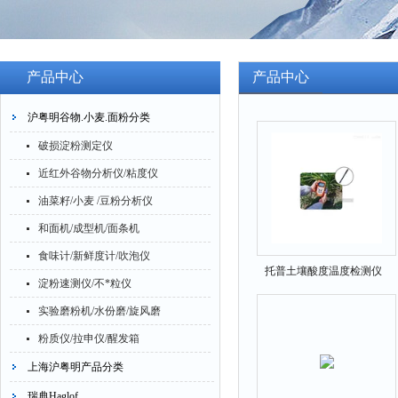
产品中心
产品中心
沪粤明谷物.小麦.面粉分类
破损淀粉测定仪
近红外谷物分析仪/粘度仪
油菜籽/小麦 /豆粉分析仪
和面机/成型机/面条机
食味计/新鲜度计/吹泡仪
托普土壤酸度温度检测仪
淀粉速测仪/不*粒仪
TZS-pH-IIG
实验磨粉机/水份磨/旋风磨
粉质仪/拉申仪/醒发箱
上海沪粤明产品分类
瑞典Haglof