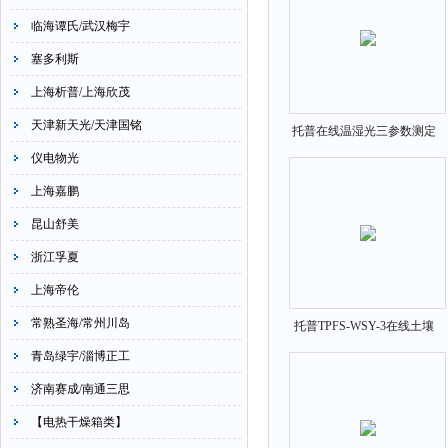
临海谭氏/武汉梅宇
塞多利斯
上海析普/上海欣茂
天津新天光/天津国铭
托普在线温湿光三参数测定
仪TPFS-WSG-1
仪电物光
上海嘉鹏
昆山舒美
浙江孚夏
上海帝伦
常熟圣海/常州川岛
托普TPFS-WSY-3在线土壤
水分温度盐分测定仪
青岛绿宇/淄博正工
济南赛成/南通三思
【电热干燥箱类】