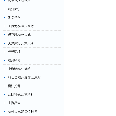
盛奥华/无锡华科
杭州佑宁
巩义予华
上海龙跃/重庆四达
佩克昂/杭州大成
天津康汇/天津天河
伟邦矿机
杭州绿博
上海沛欧/中储粮
科仕佳/杭州彩谱/三恩时
浙江托普
江阴科研/江苏科析
上海昌吉
杭州大吉/浙江伯利恒