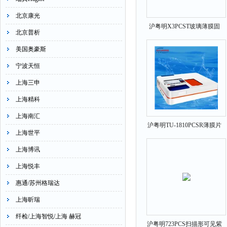
北京康光
沪粤明X3PCST玻璃薄膜固
北京普析
体测试仪325-1100nm
美国奥豪斯
宁波天恒
上海三申
上海精科
上海南汇
沪粤明TU-1810PCSR薄膜片
上海世平
自动透反测试仪
上海博讯
上海悦丰
惠通/苏州格瑞达
上海昕瑞
纤检/上海智悦/上海 赫冠
沪粤明723PCS扫描形可见紫