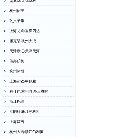
盛奥华/无锡华科
杭州佑宁
巩义予华
上海龙跃/重庆四达
佩克昂/杭州大成
天津康汇/天津天河
伟邦矿机
杭州绿博
上海沛欧/中储粮
科仕佳/杭州彩谱/三恩时
浙江托普
江阴科研/江苏科析
上海昌吉
杭州大吉/浙江伯利恒