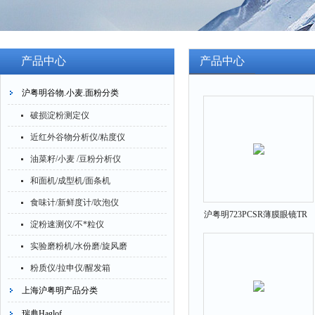
产品中心
产品中心
沪粤明谷物.小麦.面粉分类
破损淀粉测定仪
近红外谷物分析仪/粘度仪
油菜籽/小麦 /豆粉分析仪
和面机/成型机/面条机
食味计/新鲜度计/吹泡仪
沪粤明723PCSR薄膜眼镜TR
淀粉速测仪/不*粒仪
透反射测试仪
实验磨粉机/水份磨/旋风磨
粉质仪/拉申仪/醒发箱
上海沪粤明产品分类
瑞典Haglof