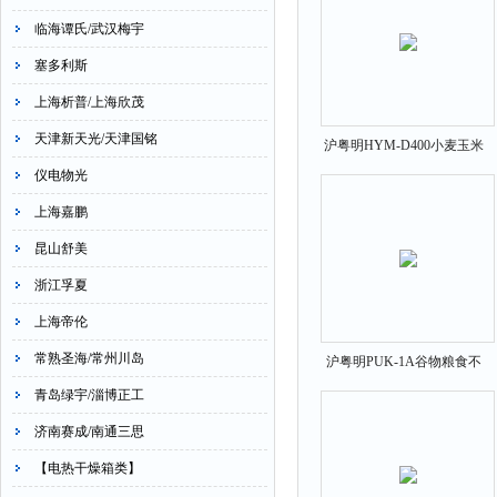
临海谭氏/武汉梅宇
塞多利斯
上海析普/上海欣茂
天津新天光/天津国铭
沪粤明HYM-D400小麦玉米
水分粉碎机分析仪
仪电物光
上海嘉鹏
昆山舒美
浙江孚夏
上海帝伦
常熟圣海/常州川岛
沪粤明PUK-1A谷物粮食不
完善粒分析仪
青岛绿宇/淄博正工
济南赛成/南通三思
【电热干燥箱类】