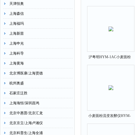
天津恒奥
外光度计
上海森信
上海福玛
上海新苗
上海申光
上海科导
沪粤明HYM-1AC小麦面粉
上海黄海
谷物其它米饭食味仪
北京博医康/上海贤德
杭州奥盛
石家庄泛胜
上海海恒/深圳昌鸿
北京中惠普/北京汇龙
小麦面粉流变发酵仪HYM-
北京京立/上海卢湘仪
RFA沪粤明
北京科普生/上海全浦