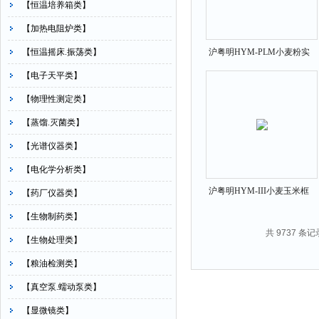
【恒温培养箱类】
【加热电阻炉类】
【恒温摇床.振荡类】
沪粤明HYM-PLM小麦粉实
验分析仪磨粉机
【电子天平类】
【物理性测定类】
【蒸馏.灭菌类】
【光谱仪器类】
【电化学分析类】
沪粤明HYM-III小麦玉米框
【药厂仪器类】
式标准光源分析仪
【生物制药类】
共 9737 条记
【生物处理类】
【粮油检测类】
【真空泵.蠕动泵类】
【显微镜类】