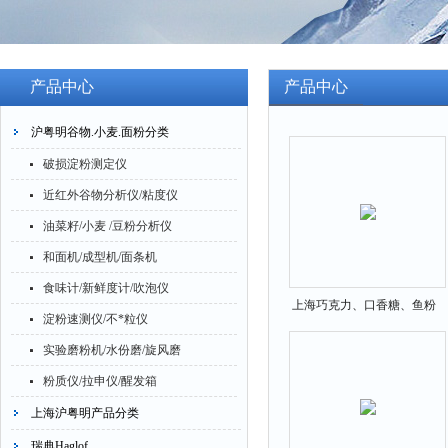
产品中心
产品中心
沪粤明谷物.小麦.面粉分类
破损淀粉测定仪
近红外谷物分析仪/粘度仪
油菜籽/小麦 /豆粉分析仪
和面机/成型机/面条机
食味计/新鲜度计/吹泡仪
上海巧克力、口香糖、鱼粉
淀粉速测仪/不*粒仪
电子粉质仪HYM-T
实验磨粉机/水份磨/旋风磨
粉质仪/拉申仪/醒发箱
上海沪粤明产品分类
瑞典Haglof