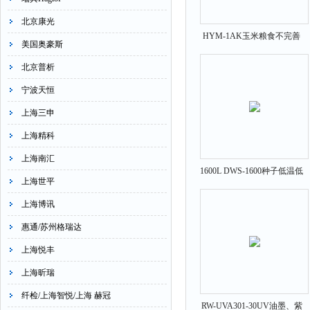
北京康光
HYM-1AK玉米粮食不完善
美国奥豪斯
粒分析仪
北京普析
宁波天恒
上海三申
上海精科
上海南汇
1600L DWS-1600种子低温低
上海世平
湿储藏柜30～60RH
上海博讯
惠通/苏州格瑞达
上海悦丰
上海昕瑞
纤检/上海智悦/上海 赫冠
RW-UVA301-30UV油墨、紫