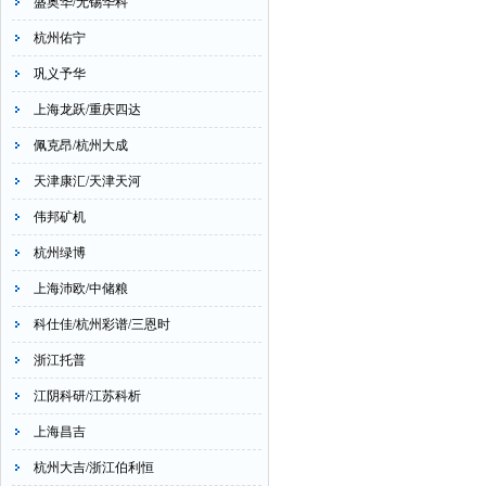
盛奥华/无锡华科
杭州佑宁
巩义予华
上海龙跃/重庆四达
佩克昂/杭州大成
天津康汇/天津天河
伟邦矿机
杭州绿博
上海沛欧/中储粮
科仕佳/杭州彩谱/三恩时
浙江托普
江阴科研/江苏科析
上海昌吉
杭州大吉/浙江伯利恒