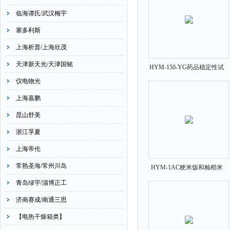
临海谭氏/武汉梅宇
塞多利斯
上海析普/上海欣茂
天津新天光/天津国铭
HYM-150-YG药品稳定性试
验箱0-6000LX
仪电物光
上海嘉鹏
昆山舒美
浙江孚夏
上海帝伦
常熟圣海/常州川岛
HYM-1AC粳米饭和籼稻米
饭食味仪
青岛绿宇/淄博正工
济南赛成/南通三思
【电热干燥箱类】