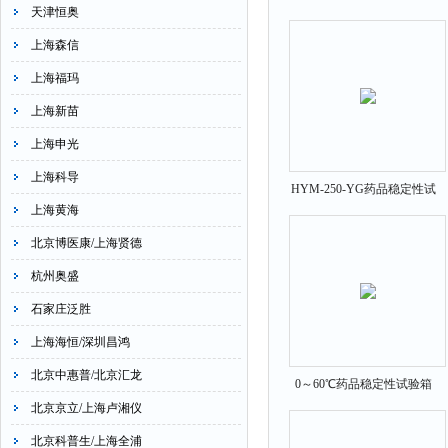
天津恒奥
外线UV光固化机
上海森信
上海福玛
上海新苗
上海申光
上海科导
HYM-250-YG药品稳定性试
上海黄海
验箱40-95RH
北京博医康/上海贤德
杭州奥盛
石家庄泛胜
上海海恒/深圳昌鸿
北京中惠普/北京汇龙
0～60℃药品稳定性试验箱
北京京立/上海卢湘仪
HYM-500-YG
北京科普生/上海全浦