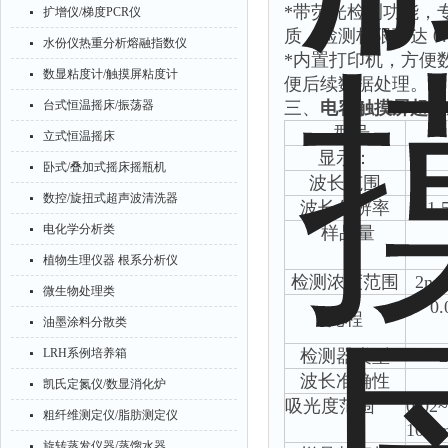
*
带荧光检测功能，
扩增仪/梯度PCR仪
质，检测极限可达
0.
水份仪热重分析熔融指数仪
*
内置打印机，方便
数显粘度计/触摸屏粘度计
便后续数据处理。
台式恒温摇床/振荡器
三、
电容触摸屏超微量
型
号
立式恒温摇床
显示：
卧式/叠加式摇床摇瓶机
波长范围
数控/旋扭式超声波清洗器
波长分辨率
≤
1.
电化学分析类
样品量
植物生理仪器 根系分析仪
检测浓度范围
2ng/
微生物处理类
0
光程
油墨涂料分散类
LRH系例培养箱
检测器类型
波长准确性
凯氏定氮仪/数显消化炉
吸光度范围
0.02
粗纤维测定仪/脂肪测定仪
10m
旋转蒸发仪器/蒸馏水器