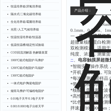
恒温培养箱/厌氧培养箱
产品介绍：
隔水式/二氧化碳培养箱
生化培养箱/霉菌培养箱
Nan
光照 /人工气候培养箱
0.1mm
、
0.2mm
、
1m
一、
电容触摸屏超微量
恒温恒湿培养箱/恒温器
超微量核酸蛋白检测
低温恒温槽/稳定性试验箱
双检测模式，
适用于
COD回流消解器 热解吸装置
纯度、浓度，测量蛋
、
电容触摸屏超微量
1000℃箱式电阻炉/马弗炉
二
*
智能安卓操作系统
1200℃箱式电阻炉/马福炉
*
开机无需预热，可
1300℃箱式电阻炉
*
每次检测仅需样品
0
一体式电炉/陶瓷电阻炉
*
带自动检测功能，
*
核酸、蛋白和全波
烟筒马弗炉/可编程电阻炉
*
高性能直线电机控
0.01电子天平/0.1电子天平
*
比色皿插槽可检测
0.001/0.0001电子分析天平
拌速度
100-900rpm