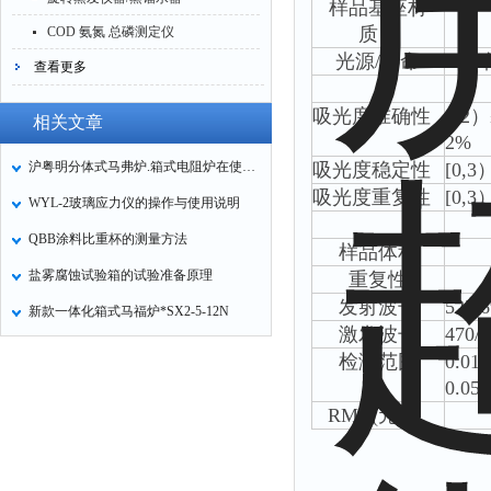
样品基座材
质：
COD 氨氮 总磷测定仪
光源
/
寿命
查看更多
吸光度准确性
0,2
）
相关文章
2%
沪粤明分体式马弗炉.箱式电阻炉在使用过程几点注意事项
吸光度稳定性
[0,3
吸光度重复性
[0,3
WYL-2玻璃应力仪的操作与使用说明
QBB涂料比重杯的测量方法
样品体积
盐雾腐蚀试验箱的试验准备原理
重复性
发射波长
525/
新款一体化箱式马福炉*SX2-5-12N
激发波长
470/
检测范围
0.01n
0.05n
RMB(
元
)