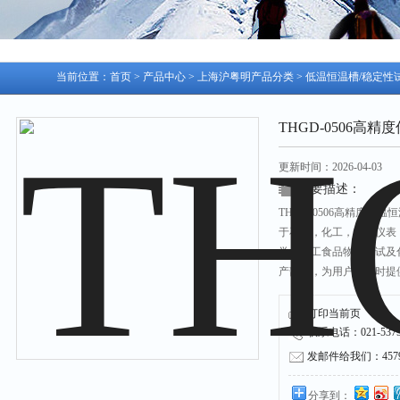
当前位置：
首页
>
产品中心
>
上海沪粤明产品分类
>
低温恒温槽/稳定性
THGD-0506高精度
更新时间：2026-04-03
简要描述：
THGD-0506高精度低温
于石油，化工，电子仪表
学，轻工食品物性测试及
产部门，为用户工作时提
样品或生产的产品进行恒
打印当前页
联系电话：021-53751
发邮件给我们：45790
分享到：