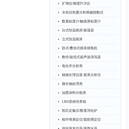
扩增仪/梯度PCR仪
水份仪热重分析熔融指数仪
数显粘度计/触摸屏粘度计
台式恒温摇床/振荡器
立式恒温摇床
卧式/叠加式摇床摇瓶机
数控/旋扭式超声波清洗器
电化学分析类
植物生理仪器 根系分析仪
微生物处理类
油墨涂料分散类
LRH系例培养箱
凯氏定氮仪/数显消化炉
粗纤维测定仪/脂肪测定仪
旋转蒸发仪器/蒸馏水器