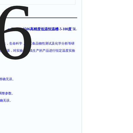
一
THGD-0506高精度低温恒温槽-5-100度 5L
温槽
卫生，生命科学，轻工食品物性测试及化学分析等研
的场源，对实验样品或生产的产品进行恒定温度实验
值准确无误。
调整参数。
正确无误。