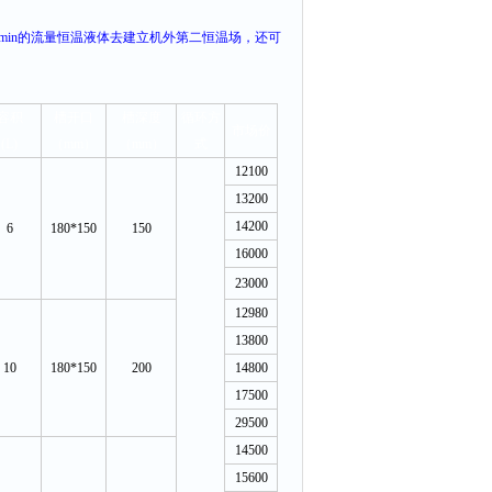
L/min的流量恒温液体去建立机外第二恒温场，还可
容积
槽开口
槽深度
循环方
市场价
(L)
（
mm
）
（
mm
）
式
12100
13200
14200
6
180*150
150
16000
23000
12980
13800
10
180*150
200
14800
17500
29500
14500
15600