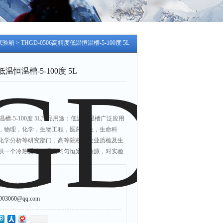
试验箱
> THGD-0506高精度低温恒温槽-5-100度 5L
低温恒温槽-5-100度 5L
恒温槽-5-100度 5L产品用途：低温恒温槽广泛应用
，物理，化学，生物工程，医药卫生，生命科
化学分析等研究部门，高等院校，企业质检及生
供一个冷热受控，温度均匀恒定的场源，对实验
定温度实验或测试，
203/63216650
3060@qq.com