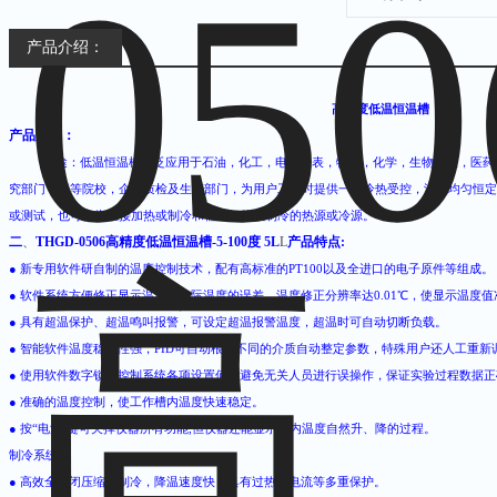
产品介绍：
高精度低温恒
产品用途：
用途：低温恒温槽广泛应用于石油，化工，电子仪表，物理，化学，生物工程，医药
究部门，高等院校，企业质检及生产部门，为用户工作时提供一个冷热受控，温度均匀恒定
或测试，也可作为直接加热或制冷和辅助加热或制冷的热源或冷源。
二
、
THGD-0506高精度低温恒温槽-5-100度 5L
L
产品特点:
● 新专用软件研自制的温度控制技术，配有高标准的PT100以及全进口的电子原件等组成。
● 软件系统方便修正显示温度与实际温度的误差，温度修正分辨率达0.01℃，使显示温度
● 具有超温保护、超温鸣叫报警，可设定超温报警温度，超温时可自动切断负载。
● 智能软件温度稳定性强，PID可自动根据不同的介质自动整定参数，特殊用户还人工重新
● 使用软件数字锁定控制系统各项设置值，避免无关人员进行误操作，保证实验过程数据
● 准确的温度控制，使工作槽内温度快速稳定。
● 按“电源"键可关掉仪器所有功能,但仪器还能显示槽内温度自然升、降的过程。
制冷系统
● 高效全封闭压缩机制冷，降温速度快，具有过热过电流等多重保护。