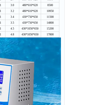
1
3.0
480*610*620
8500
1
3.2
480*610*620
10950
1
3.4
430*750*650
11500
1
3.5
430*750*650
14800
1
4.5
430*1050*650
15200
1
4.8
430*1050*650
17800