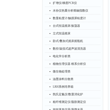
扩增仪/梯度PCR仪
水份仪热重分析熔融指数仪
数显粘度计/触摸屏粘度计
台式恒温摇床/振荡器
立式恒温摇床
卧式/叠加式摇床摇瓶机
数控/旋扭式超声波清洗器
电化学分析类
植物生理仪器 根系分析仪
微生物处理类
油墨涂料分散类
LRH系例培养箱
凯氏定氮仪/数显消化炉
粗纤维测定仪/脂肪测定仪
旋转蒸发仪器/蒸馏水器