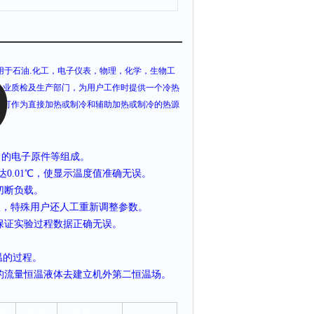
.
用于石油
化工，电子仪表，物理，化学，生物工
企业质检及生产部门，为用户工作时提供一个冷热
也可作为直接加热或制冷和辅助加热或制冷的热源
口的电子原件等组成。
达
0.01
℃，使显示温度值准确无误。
切断负载。
数，特殊用户还人工重新调整参数。
保证实验过程数据正确无误。
温的过程。
的流量恒温液体去建立机外第二恒温场。
率
功率
外形尺寸