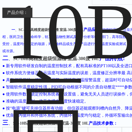
产品介绍：
:
产品应用
一
、
SC-10B高精度超级恒温槽 室温-300度 10L
超级恒温槽广泛应
程，医药卫生，生命科学，轻工食品物性测试及化学分析等研究部门，高等院校，
受控，温度均匀恒定的场源，对实验样品或生产的产品进行恒定温度实验或测试，
或冷源。
二
产品特点
:
、
SC-10B高精度超级恒温槽 室温-300度 10L
● 新专用软件研发自制的温度控制技术，配有高标准的
PT100
以及全进
● 软件系统方便修正显示温度与实际温度的误差，温度修正分辨率最 高
● 具有超温保护、超温鸣叫报警，可设定超温报警温度，超温时可自动
● 智能软件温度稳定性强，
PID
可自动根据不同的介质自动整定
****
参
● 使用软件数字锁定控制系统各项设置值，避免无关人员进行误操作，
● 准确的温度控制，使工作槽内温度快速稳定。
● 按“电源"键可关掉仪器所有功能，但仪器还能观察到槽内自然升、降
● 优良的内循环和外循环系统，内循环使温度均匀稳定，外循环泵输出
三
、
SC-10B高精度超级恒温槽 室温-300度 10L
产品技术参数：
温度范围
槽深度
槽容积
槽开口
泵流量
波动度
分辨