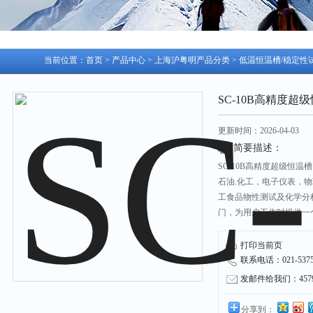
当前位置：
首页
>
产品中心
>
上海沪粤明产品分类
>
低温恒温槽/稳定性
SC-10B高精度超级恒
更新时间：2026-04-03
简要描述：
SC-10B高精度超级恒温槽
石油.化工，电子仪表，
工食品物性测试及化学分
门，为用户工作时提供一
或生产的产品进行恒定温
加热或制冷的热源或冷源
打印当前页
联系电话：021-53751
发邮件给我们：45790
分享到：