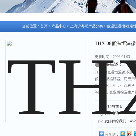
当前位置：
首页
>
产品中心
>
上海沪粤明产品分类
>
低温恒温槽/稳定
THX-08低温恒温循环
更新时间：2026-04-03
简要描述：
THX-08低温恒温循环器 0
低温恒温循环器广泛应用
程，医药卫生，生命科学
等院校，企业质检及生产
匀恒定的场源，对实验样
作为直接加热或制冷和辅
打印当前页
供-40～100
联系电话：021-53751
发邮件给我们：45790
分享到：