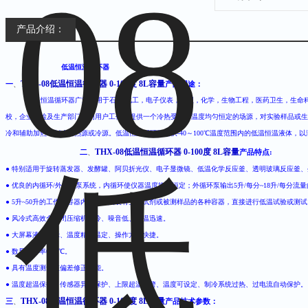
产品介绍：
低温恒温循环器
THX-08低温恒温循环器 0-100度 8L容量
一
、
产品用途：
低温恒温循环器广泛应用于石油.化工，电子仪表，物理，化学，生物工程，医药卫生，生命
校，企业质检及生产部门，为用户工作时提供一个冷热受控，温度均匀恒定的场源，对实验样品或生
冷和辅助加热或制冷的热源或冷源。
低温恒温循环器提供-40～100℃温度范围内的低温恒温液
THX-08低温恒温循环器 0-100度 8L容量
二
、
产品特点:
● 特别适用于旋转蒸发器、发酵罐、阿贝折光仪、电子显微镜、低温化学反应釜、透明玻璃反应釜
● 优良的内循环/外循环泵系统，内循环使仪器温度均匀恒定；外循环泵输出5升/每分~18升/每分流量
● 5升~50升的工作槽容器内还可放入装有生化试剂或被测样品的各种容器，直接进行低温试验或测
● 风冷式高效全封闭压缩机制冷、噪音低、降温迅速。
● 大屏幕液晶显示、温度精确温定、操作方便快捷。
● 数显分辨率0.01℃。
● 具有温度测量值偏差修正功能。
● 温度超温保护、传感器异常保护、上限超温报警、温度可设定、制冷系统过热、过电流自动保护。
THX-08低温恒温循环器 0-100度 8L容量
三
、
产品技术参数：