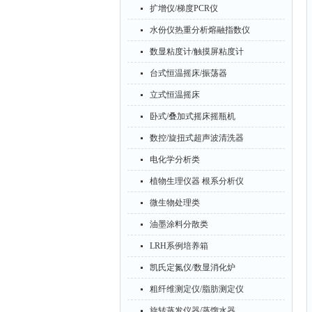
扩增仪/梯度PCR仪
水份仪热重分析熔融指数仪
数显粘度计/触摸屏粘度计
台式恒温摇床/振荡器
立式恒温摇床
卧式/叠加式摇床摇瓶机
数控/旋扭式超声波清洗器
电化学分析类
植物生理仪器 根系分析仪
微生物处理类
油墨涂料分散类
LRH系例培养箱
凯氏定氮仪/数显消化炉
粗纤维测定仪/脂肪测定仪
旋转蒸发仪器/蒸馏水器