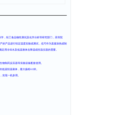
科学，轻工食品物性测试及化学分析等研究部门，高等院
产的产品进行恒定温度实验或测试，也可作为直接加热或制
体，以满足用冷却水及低温液体去降温或恒温仪器的需要。
、生物制药反应器等实验设备配套使用。
的低温恒温液体，最大扬程4.0米。
试，实现一机多用。