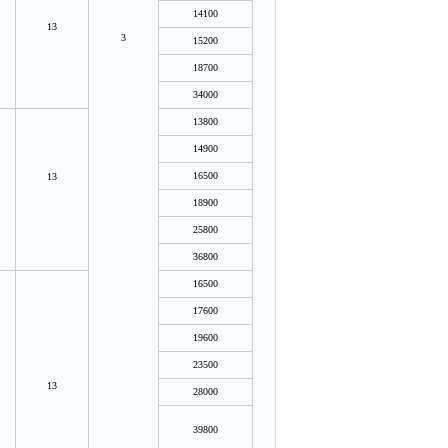
14100
13
3
15200
18700
34000
13800
14900
16500
13
18900
25800
36800
16500
17600
19600
23500
13
28000
39800