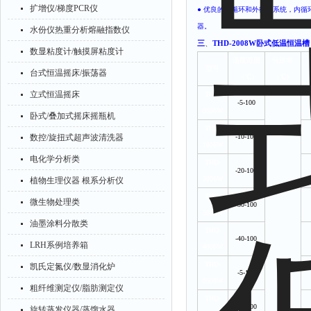
扩增仪/梯度PCR仪
● 优良的内循环和外循环系统，内循环
器。
水份仪热重分析熔融指数仪
三
、
THD-2008W卧式低温恒温槽 -
数显粘度计/触摸屏粘度计
温度范围
分辨率
型号
台式恒温摇床/振荡器
（℃）
（℃）
（
立式恒温摇床
THD-
-5-100
0506W
卧式/叠加式摇床摇瓶机
THD-
数控/旋扭式超声波清洗器
-10-100
1006W
电化学分析类
THD-
-20-100
2006W
植物生理仪器 根系分析仪
THD-
微生物处理类
-30-100
3006W
油墨涂料分散类
THD-
-40-100
LRH系例培养箱
4006W
THD-
凯氏定氮仪/数显消化炉
-5-100
0508W
粗纤维测定仪/脂肪测定仪
THD-
-10-100
旋转蒸发仪器/蒸馏水器