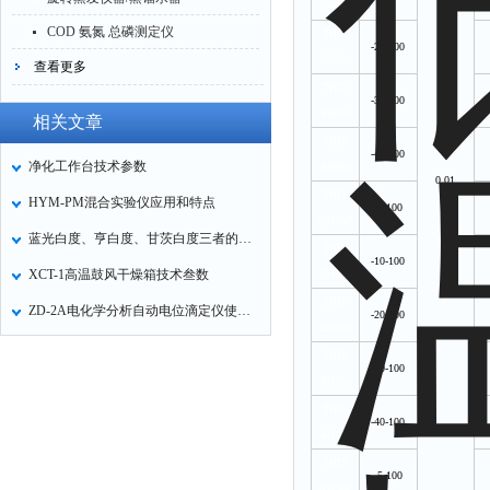
1008W
COD 氨氮 总磷测定仪
THD-
-20-100
2008W
查看更多
THD-
-30-100
3008W
相关文章
THD-
-40-100
净化工作台技术参数
4008W
0.01
THD-
HYM-PM混合实验仪应用和特点
-5-100
0510W
蓝光白度、亨白度、甘茨白度三者的区别
THD-
-10-100
XCT-1高温鼓风干燥箱技术叁数
1010W
THD-
ZD-2A电化学分析自动电位滴定仪使用方法
-20-100
2010W
THD-
-30-100
3010W
THD-
-40-100
4010W
THD-
-5-100
0515W