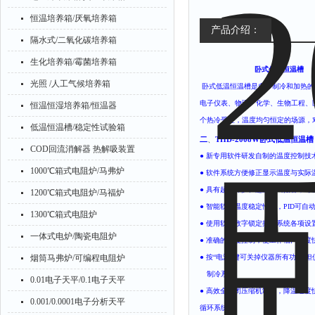
恒温培养箱/厌氧培养箱
产品介绍：
隔水式/二氧化碳培养箱
生化培养箱/霉菌培养箱
卧式低温恒
光照 /人工气候培养箱
卧式低温恒温槽是自带制冷和加热的
电子仪表、物理、化学、生物工程、
恒温恒湿培养箱/恒温器
个热冷受控，温度均匀恒定的场源，
低温恒温槽/稳定性试验箱
二
、
THD-2008W卧式低温恒温槽 -
COD回流消解器 热解吸装置
● 新专用软件研发自制的温度控制技
1000℃箱式电阻炉/马弗炉
● 软件系统方便修正显示温度与实际
● 具有超温保护、超温鸣叫报警，
1200℃箱式电阻炉/马福炉
● 智能软件温度稳定性强，PID可
1300℃箱式电阻炉
● 使用软件数字锁定控制系统各项
一体式电炉/陶瓷电阻炉
● 准确的温度控制，使工作槽内温度
烟筒马弗炉/可编程电阻炉
● 按“电源"键可关掉仪器所有功能
制冷系统
0.01电子天平/0.1电子天平
● 高效全封闭压缩机制冷，降温速
0.001/0.0001电子分析天平
循环系统