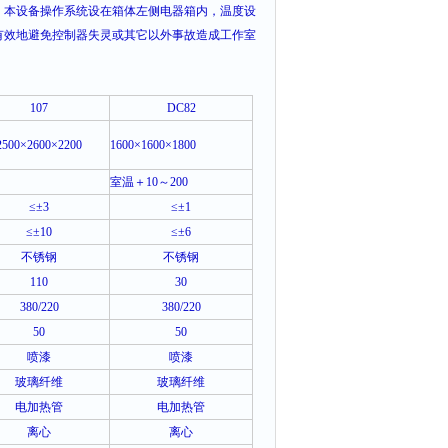
。本设备操作系统设在箱体左侧电器箱内，温度设
有效地避免控制器失灵或其它以外事故造成工作室
107
DC82
2500×2600×2200
1600×1600×1800
室温＋
10
～
200
≤±3
≤±1
≤±10
≤±6
不锈钢
不锈钢
110
30
380/220
380/220
50
50
喷漆
喷漆
玻璃纤维
玻璃纤维
电加热管
电加热管
离心
离心