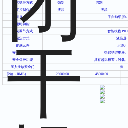
空气循环方式
强制
强制
温度控制仪表
液晶
液晶
锁屏功能
手自动锁屏
定时功能
控制调节方式
智能模糊
PI
设定方式
液晶屏
传感元件
Pt100
安全保护装置
热保护继电器
安全保护功能
具有超温报警，过载
压力泄放安全门
有
价格（
RMB
）
28000.00
45000.00