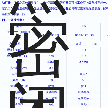
动打开，以避免意外事故发生。箱体顶部排气管打开后可将工作室内废气排至箱外
定及工作室温度控制由数显温度控制仪完成。本设备还具有双重超温报警装置，能
温度失控事故。四、
四、主要技术参：
型号
105
106
工作室尺寸（
D×W×H
）
800×800×1000
1100×1200×1800
mm
温度范围
（
℃
）
（室温＋
10
）～
300
温度波动度
（
℃
）
≤±1
≤±1
温度均匀度
（
℃
）
≤±6
≤±6
内胆
不锈钢
不锈钢
总功率
（
kW
）
8.5
12
电压
（
V
）
380/220
380/220
频率
（
Hz
50
50
箱体表面处理
喷漆
喷漆
隔热材料
玻璃纤维
玻璃纤维
加热器
电加热管
电加热管
送风机
离心
离心