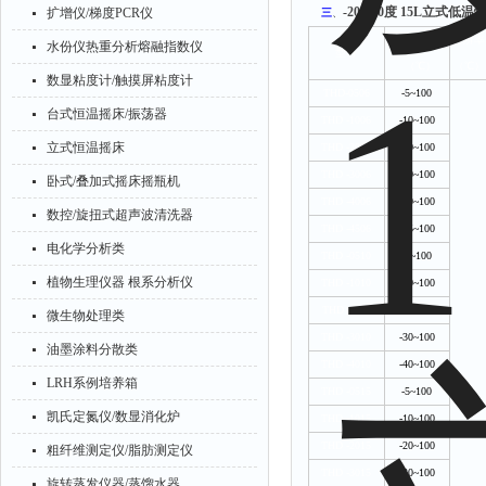
-20-100度 15L立式低温
扩增仪/梯度PCR仪
三
、
温度范围
分辨率
水份仪热重分析熔融指数仪
型号
（℃）
（℃）
数显粘度计/触摸屏粘度计
THD-0506
-5~100
台式恒温摇床/振荡器
THD -1006
-10~100
立式恒温摇床
THD -2006
-20~100
THD -3006
-30~100
卧式/叠加式摇床摇瓶机
THD -4006
-40~100
数控/旋扭式超声波清洗器
THD -4506
-45~100
电化学分析类
THD -0510
-5~100
植物生理仪器 根系分析仪
THD -1010
-10~100
THD -2010
-20~100
微生物处理类
THD -3010
-30~100
油墨涂料分散类
THD -4010
-40~100
LRH系例培养箱
THD -0515
-5~100
凯氏定氮仪/数显消化炉
THD -1015
-10~100
0.01
THD -2015
-20~100
粗纤维测定仪/脂肪测定仪
THD -3015
-30~100
旋转蒸发仪器/蒸馏水器