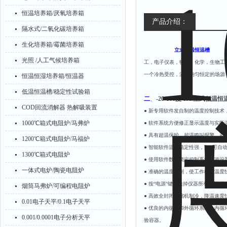
恒温培养箱/厌氧培养箱
产品介绍：
隔水式/二氧化碳培养箱
生化培养箱/霉菌培养箱
立式低温恒
光照 /人工气候培养箱
工，电子仪表，物理，化学，生物工
一个冷热受控，温度均匀恒定的场
恒温恒湿培养箱/恒温器
低温恒温槽/稳定性试验箱
二
、
-20-100度 15L立式低温恒
COD回流消解器 热解吸装置
● 新专用软件发自制的温度控制技术
1000℃箱式电阻炉/马弗炉
● 软件系统方便修正显示温度与实际
● 具有超温保护、超温鸣叫报警，
1200℃箱式电阻炉/马福炉
● 智能软件温度稳定性强，PID可
1300℃箱式电阻炉
● 使用软件数字锁定控制系统各项
一体式电炉/陶瓷电阻炉
● 准确的温度控制，使工作槽内温度
● 按“电源"键可关掉仪器所有功能
烟筒马弗炉/可编程电阻炉
● 高效全封闭压缩机制冷，降温速
0.01电子天平/0.1电子天平
● 优良的内循环和外循环系统，内
0.001/0.0001电子分析天平
验容器。