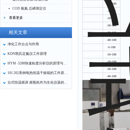
THD -4015
-40~100
COD 氨氮 总磷测定仪
THD -0520
-5~100
查看更多
THD -1020
-10~100
THD -2020
-20~100
相关文章
THD -3020
-30~100
THD -4020
-40~100
净化工作台点与作用
THD -0530
-5~100
KDN凯氏定氮仪工作原理
THD -1030
-10~100
THD -2030
-20~100
HYM -5280快速粘度分析仪的原理与特点
THD -3030
-30~100
101.202系例电热恒温干燥箱的工作原理和使用方法
THD -4030
-40~100
台式恒温摇床.摇瓶机作为生化仪器的使用说明