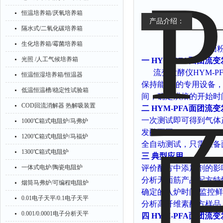
恒温培养箱/厌氧培养箱
产品介绍：
隔水式/二氧化碳培养箱
生化培养箱/霉菌培养箱
面
光照 /人工气候培养箱
一
HYM-PFA面团流
流变发酵仪
HYM-P
恒温恒湿培养箱/恒温器
保持能力
)
的专用设备
低温恒温槽/稳定性试验箱
间，确定烘焙的开始时
COD回流消解器 热解吸装置
二
HYM-PFA面团流
一次测试即可得到气体
1000℃箱式电阻炉/马弗炉
发酵面团
1200℃箱式电阻炉/马福炉
全自动测试，只需准备
1300℃箱式电阻炉
三
典型应用
一体式电炉/陶瓷电阻炉
评价配方中添加剂的影
分析无面筋产品配方特
烟筒马弗炉/可编程电阻炉
确定的入炉时间
/
监控鲜
0.01电子天平/0.1电子天平
分析高纤维素配方样品
0.001/0.0001电子分析天平
四
HYM-PFA面团流