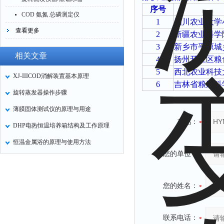
序号
COD 氨氮 总磷测定仪
1
四川农业大学
查看更多
2
新疆农业科学
3
新乡市平原城
相关文章
4
扬州邗江区粮
5
西北农业科技
XJ-IIICOD消解装置基本原理
6
吉林省粮油科
旋转蒸发器操作步骤
薄膜固体测试仪的原理与用途
产品：
DHP电热恒温培养箱结构及工作原理
恒温金属浴的原理与使用方法
您的单位：
您的姓名：
联系电话：