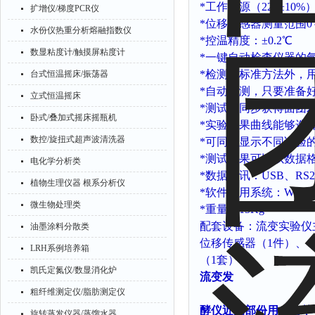
*
工作电源（
220±10%
扩增仪/梯度PCR仪
*
位移传感器测量范围
0
水份仪热重分析熔融指数仪
*
控温精度：
±0.2℃
数显粘度计/触摸屏粘度计
*
一键自动检查仪器的
*
检测除标准方法外，
台式恒温摇床/振荡器
*
自动检测，只要准备
立式恒温摇床
*
测试时同步获得面团
卧式/叠加式摇床摇瓶机
*
实验结果曲线能够选
数控/旋扭式超声波清洗器
*
可同时显示不同试验
*
测试结果可以以数据
电化学分析类
*
数据通讯：
USB
、
RS2
植物生理仪器 根系分析仪
*
软件试用系统：
Win7 
微生物处理类
*
重量：
15Kg
配套设备：流变实验仪
油墨涂料分散类
位移传感器（
1
件）、
C
LRH系例培养箱
（
1
套）等。
凯氏定氮仪/数显消化炉
流变发
粗纤维测定仪/脂肪测定仪
酵仪
近期部份用户名单
旋转蒸发仪器/蒸馏水器