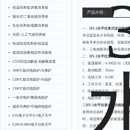
恒温培养箱/厌氧培养箱
产品介绍：
隔水式/二氧化碳培养箱
生化培养箱/霉菌培养箱
一．
HY-3水平往复式多功能振
光照 /人工气候培养箱
本仪器是各大专院校、环保、
粮食等单位的化验室、实验室
恒温恒湿培养箱/恒温器
斗、三角烧瓶等容器的溶液分
低温恒温槽/稳定性试验箱
二．
HY-3水平往复式多功能振
COD回流消解器 热解吸装置
1．振荡频率：0-300次/分（
2．振动幅度：20mm
1000℃箱式电阻炉/马弗炉
3．连续工作：8小时
1200℃箱式电阻炉/马福炉
4．工作方式：垂直、往复
1300℃箱式电阻炉
5．电源单相交流：220V ±10V 
一体式电炉/陶瓷电阻炉
6．电机功率：120W
三
HY-3水平往复式多功能振荡
烟筒马弗炉/可编程电阻炉
使用本仪器时，先接通电源再
0.01电子天平/0.1电子天平
时，请选择你满意的振荡速度
0.001/0.0001电子分析天平
四．注意事项：