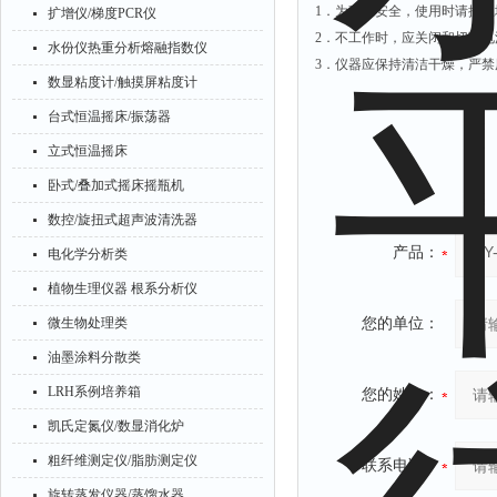
1．为确保安全，使用时请接
扩增仪/梯度PCR仪
2．不工作时，应关闭和切断
水份仪热重分析熔融指数仪
3．仪器应保持清洁干燥，严禁
数显粘度计/触摸屏粘度计
台式恒温摇床/振荡器
立式恒温摇床
卧式/叠加式摇床摇瓶机
数控/旋扭式超声波清洗器
产品：
电化学分析类
植物生理仪器 根系分析仪
微生物处理类
您的单位：
油墨涂料分散类
LRH系例培养箱
您的姓名：
凯氏定氮仪/数显消化炉
粗纤维测定仪/脂肪测定仪
联系电话：
旋转蒸发仪器/蒸馏水器