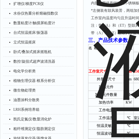
内胆采用优质钢板或不锈钢
扩增仪/梯度PCR仪
*
左侧装有鼓风装詈，两组加
水份仪热重分析熔融指数仪
工作室内温度均匀且升温时
数显粘度计/触摸屏粘度计
注：带（
A
）和（
ET
）型鼓风
台式恒温摇床/振荡器
带（
A
）和（
E
）型鼓风干燥
三
、产品技术参数：
立式恒温摇床
名
称
单位
卧式/叠加式摇床摇瓶机
数控/旋扭式超声波清洗器
电化学分析类
工作室尺寸
mm
35
外形室尺寸
mm
68
植物生理仪器 根系分析仪
加热元件
微生物处理类
加热元件数量
根
油墨涂料分散类
加热功率
KW
LRH系例培养箱
工作电源
工作温度
℃
室
凯氏定氮仪/数显消化炉
恒温灵敏度
℃
粗纤维测定仪/脂肪测定仪
恒温波动度
℃
旋转蒸发仪器/蒸馏水器