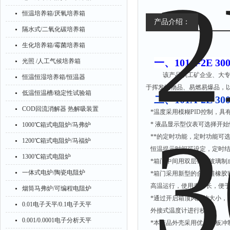
恒温培养箱/厌氧培养箱
产品介绍：
隔水式/二氧化碳培养箱
生化培养箱/霉菌培养箱
一、
101A-2E 
光照 /人工气候培养箱
该产品供工矿企业、大专
恒温恒湿培养箱/恒温器
于挥发性物品、易燃易爆品，
低温恒温槽/稳定性试验箱
二
、
101A-2E 
COD回流消解器 热解吸装置
*
温度采用模糊
PID
控制，具
*
液晶显示型仪表可选择开始
1000℃箱式电阻炉/马弗炉
*
*的定时功能，定时功能可
1200℃箱式电阻炉/马福炉
恒温提示时间可设定，定时
1300℃箱式电阻炉
*
箱门中间用双层钢化玻璃制
一体式电炉/陶瓷电阻炉
*
箱门采用新型的合成硅橡胶
高温运行，使用寿命长，便
烟筒马弗炉/可编程电阻炉
*
通过开启箱顶风门的大小，
0.01电子天平/0.1电子天平
外接式温度计进行校正。
0.001/0.0001电子分析天平
*
本产品外壳采用优质钢板冲