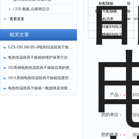
标配隔板
块
COD 氨氮 总磷测定仪
最多可配隔板
块
查看更多
风机功率
Ｗ
35W
镀锌板
RMB(
元
)
相关文章
不锈钢
RMB(
元
)
GZX-DH.300-BS-II电热恒温鼓风干燥使用及注意事项
电热恒温鼓风干燥箱的维护保养方法
101系例电热恒温鼓风干燥箱仪表的使用方法
101A系例电热恒温鼓风干燥箱温度控制操作方法
电热恒温鼓风干燥箱一般故障及排除方法
产品：
您的单位：
您的姓名：