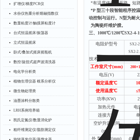
*有温度传感器开路、短
扩增仪/梯度PCR仪
*P 型三十段智能程序
水份仪热重分析熔融指数仪
动控制与运行。N型为耐火
数显粘度计/触摸屏粘度计
为陶瓷纤维炉膛。
台式恒温摇床/振荡器
三、
1000℃/1200℃SX2
立式恒温摇床
电阻炉型号
SX2-2
.
SX2-2
卧式/叠加式摇床摇瓶机
技术参数
.
SX2-2
数控/旋扭式超声波清洗器
工作室尺寸(mm)
×
200
电化学分析类
电压(V)
2
植物生理仪器 根系分析仪
额定温度℃
1
使用温度℃
≤
微生物处理类
功率(KW)
2
油墨涂料分散类
加热元件
电
LRH系例培养箱
连接方式
凯氏定氮仪/数显消化炉
空炉升温时间
≤
粗纤维测定仪/脂肪测定仪
(min)
外 型 尺寸(mm)
495*4
旋转蒸发仪器/蒸馏水器