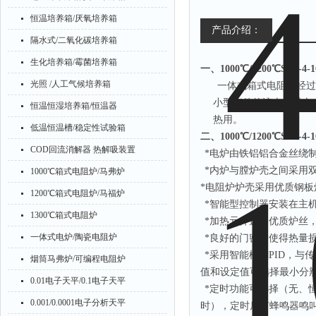
恒温培养箱/厌氧培养箱
产品介绍：
隔水式/二氧化碳培养箱
生化培养箱/霉菌培养箱
一、
1000℃/1200℃SX2
光照 /人工气候培养箱
一体式箱式电阻炉经过
小型钢件的淬火、退火
恒温恒湿培养箱/恒温器
热用。
低温恒温槽/稳定性试验箱
二、
1000℃/1200℃SX2
COD回流消解器 热解吸装置
*电炉由铁铝铝合金丝绕
*内炉与膛炉壳之间采用
1000℃箱式电阻炉/马弗炉
*电阻炉炉壳采用优质钢
1200℃箱式电阻炉/马福炉
*智能型控制器安装在主
1300℃箱式电阻炉
*加热元件选用优质炉丝
一体式电炉/陶瓷电阻炉
*良好的门密封使得热量
*采用智能模糊PID，与
烟筒马弗炉/可编程电阻炉
值和设定值可选择最小分辨率
0.01电子天平/0.1电子天平
*定时功能可选择（无、
0.001/0.0001电子分析天平
时），定时后有蜂鸣器鸣