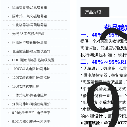
恒温培养箱/厌氧培养箱
产品介绍：
隔水式/二氧化碳培养箱
生化培养箱/霉菌培养箱
药品稳定
一、
40%～
95%R
光照 /人工气候培养箱
提供一个对药品失效评测
恒温恒湿培养箱/恒温器
高湿试验、低湿度试验及
低温恒温槽/稳定性试验箱
执行与满足标准： 现行
COD回流消解器 热解吸装置
二、
40%～
95%R
* 无氟设计，效率高、低
1000℃箱式电阻炉/马弗炉
* 微电脑控制器，控制稳
1200℃箱式电阻炉/马福炉
*高压聚氨酯发泡保温层
1300℃箱式电阻炉
*平衡式调温调湿控制方式
一体式电炉/陶瓷电阻炉
*箱体左侧有一直径30m
*压缩机制冷系统制冷方式
烟筒马弗炉/可编程电阻炉
*水框装水供水方式，水
0.01电子天平/0.1电子天平
的内胆设计，底部不积
0.001/0.0001电子分析天平
● 加速试验：40℃ ±2.0℃/