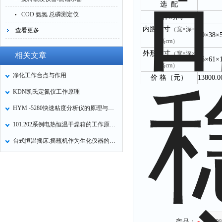
选
配
COD 氨氮 总磷测定仪
工作时间
内胆尺寸
（宽×深×
查看更多
40×38×
高cm）
外形尺寸
（宽×深×
相关文章
56×61×
高cm）
净化工作台点与作用
价 格（元）
13800.0
KDN凯氏定氮仪工作原理
HYM -5280快速粘度分析仪的原理与特点
101.202系例电热恒温干燥箱的工作原理和使用方法
台式恒温摇床.摇瓶机作为生化仪器的使用说明
产品：