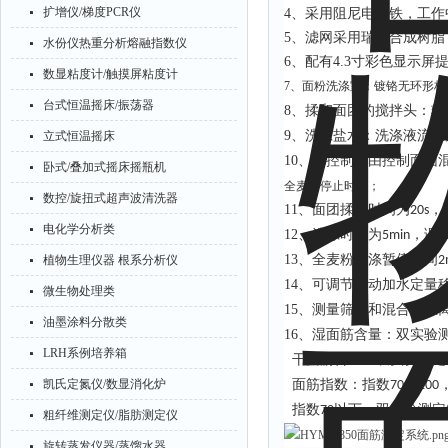
扩增仪/梯度PCR仪
4、采用阻尼电磁铁，工作
5、滤网采用瑞典合成树脂
水份仪热重分析熔融指数仪
6、配有4.3寸彩色显示
数显粘度计/触摸屏粘度计
7、面粉洗涤室：镀铬无环形标
台式恒温摇床/振荡器
8、揉和面团的搅拌头：转
9、洗涤盐水：洗涤液流量
立式恒温摇床
10、
控制板由控制面团
PC
卧式/叠加式摇床摇瓶机
全麦粉停止时间；
数控/旋扭式超声波清洗器
11、面团揉和时间为
，
20s
电化学分析类
12、洗涤时间为
，调
5min
13、全麦粉洗涤暂停时间
植物生理仪器 根系分析仪
2
14、可调节自动加水定量
微生物处理类
15、测量筛网和混合钩距
油墨涂料分散类
16、湿面筋含量：双实验
LRH系例培养箱
干面筋含量：双实验测定
凯氏定氮仪/数显消化炉
面筋指数：指数
～
70
100
指数
以下，双实验测定
70
粗纤维测定仪/脂肪测定仪
旋转蒸发仪器/蒸馏水器