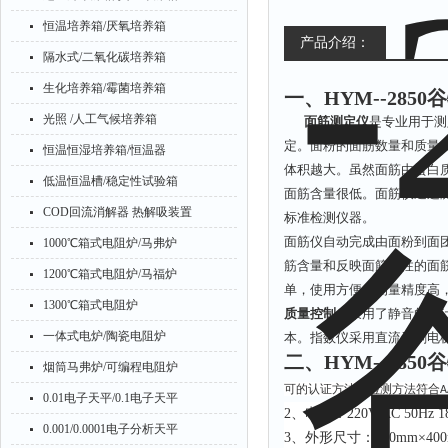
恒温培养箱/厌氧培养箱
产品介绍：
隔水式/二氧化碳培养箱
生化培养箱/霉菌培养箱
一、
HYM--28
光照 /人工气候培养箱
面筋测定仪
是专业用于测
定。面粉的面筋数量和质量
恒温恒湿培养箱/恒温器
体积越大。虽然面筋由蛋白
低温恒温槽/稳定性试验箱
面筋含量很低。面筋仪通过
COD回流消解器 热解吸装置
标准检测仪器。
面筋仪自动完成由面粉到面
1000℃箱式电阻炉/马弗炉
筋含量和反映面筋特性的面
1200℃箱式电阻炉/马福炉
单，使用方便，测量精度高
1300℃箱式电阻炉
质量控制：
采用了静音的设
一体式电炉/陶瓷电阻炉
本。指数仪采用直流无刷电
二、
HYM--28
烟筒马弗炉/可编程电阻炉
可的认证方法：检测方法符合
A
0.01电子天平/0.1电子天平
2、电源：220V AC 50Hz 
0.001/0.0001电子分析天平
3、外形尺寸：320mm×400