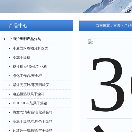
产品中心
当前位置：
首页
>
产品
上海沪粤明产品分类
小麦面粉谷物分析仪类
冷冻干燥机
搅拌机 /均质机/乳化机
净化工作台/安全柜
紫外光度计/薄膜测试仪
电热恒温鼓风干燥箱
DHG/DGG鼓风干燥箱
热空气消毒箱/老化试验箱
高温干燥箱/电焊条干燥箱
远红外干燥箱/真空干燥箱