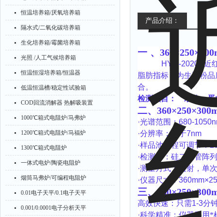
恒温培养箱/厌氧培养箱
产品介绍：
隔水式/二氧化碳培养箱
生化培养箱/霉菌培养箱
一
、
360×250×
光照 /人工气候培养箱
HYM-2020B
近
恒温恒湿培养箱/恒温器
脂肪指标，为生豆粉品
合。
低温恒温槽/稳定性试验箱
检测项目：
水分、蛋
COD回流消解器 热解吸装置
二、
360×250×
1000℃箱式电阻炉/马弗炉
·
光谱范围：
680-1050
1200℃箱式电阻炉/马福炉
·
分辨率：优于
7nm
·
样品池光程可调节：
2
1300℃箱式电阻炉
·
检测器：硅二极管阵
一体式电炉/陶瓷电阻炉
·
测量方式：透射，单
烟筒马弗炉/可编程电阻炉
·
仪器尺寸：
360mm×2
三、
360×250×
0.01电子天平/0.1电子天平
高效快速：只需
1-3
分
0.001/0.0001电子分析天平
·
科学精准：仪器采用*