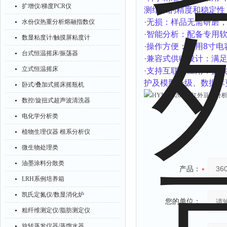
扩增仪/梯度PCR仪
测结果的精度和稳定性
·
无损：样品无需研磨
水份仪热重分析熔融指数仪
·
智能分析：配备专用
数显粘度计/触摸屏粘度计
·
操作方便：采用
8
寸电
台式恒温摇床/振荡器
·
兼容式供电设计：满
立式恒温摇床
·
支持互联网应用：提
护及模型升级、数据库
卧式/叠加式摇床摇瓶机
数控/旋扭式超声波清洗器
电化学分析类
植物生理仪器 根系分析仪
微生物处理类
油墨涂料分散类
产品：
LRH系例培养箱
凯氏定氮仪/数显消化炉
您的单位：
粗纤维测定仪/脂肪测定仪
旋转蒸发仪器/蒸馏水器