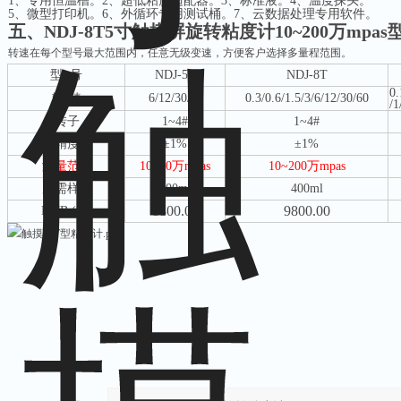
1
、
专用恒温槽。
2
、
超低粘度适配器。
3
、
标准液。
4
、
温度探头。
5
、
微型打印机。
6
、
外循环专用测试桶。
7
、
云数据处理专用软件。
五、
NDJ-8T5寸触摸屏旋转粘度计10~200万mpas
转速在每个型号最大范围内，任意无级变速，方便客户选择多量程范围。
型
号
NDJ-5T
NDJ-8T
0.
转
速
6/12/30/60
0.3/0.6/1.5/3/6/12/30/60
/1
转子
1~4#
1~4#
精度
±
1%
±
1%
测量范围
10~10
万
mpas
10~200
万
mpas
所需样品
400ml
400ml
8800.00
9800.00
RMB (
元
)