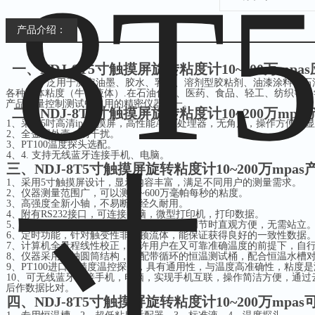
产品介绍：
一、
NDJ-8T5寸触摸屏旋转粘度计10~200万mpas
广泛用于测定
油墨、胶水、乳胶、溶剂型胶粘剂、油漆涂料、石
各种液体粘度
（牛顿液体）
.
在石油化工、医药、食品、轻工、纺织等科
产品质量控制测试中
常用的
精密仪器之一
。
二、
NDJ-8T5寸触摸屏旋转粘度计10~200万mpas
1
、
采用
5
吋高清
ips
触摸屏，高性能
ARM
处理器，无角度，操作方便，显
2
、
全金属外壳，防干扰。
3
、
PT100
温度探头选配。
4
、
4.
支持无线蓝牙连接手机、电脑
。
三、
NDJ-8T5寸触摸屏旋转粘度计10~200万mpas
1
、
采用
5
寸触摸屏设计，显示内容丰富，满足不同用户的测量需求。
2
、
仪器测量范围广，可以测
10~600
万毫帕每秒的粘度。
3
、
高强度全新小轴，不易断，经久耐用。
4
、
附有
RS232
接口，可连接电脑，微型打印机，打印数据。
5
、
一起采用最新的前置式水平仪，在水平调节时直观方便，无需站立
6
、
定时功能，针对触变性非牛顿流体，能保证获得良好的一致性数据
7
、
计算机全量程线性校正，允许用户在又可靠准确温度的前提下，自
8
、
仪器采用同轴圆筒结构，选配带循环的恒温测试桶，配合恒温水槽
9
、
PT100
进口高精度温控探头，具有通用性，与温度高准确性，粘度是
10
、
可无线蓝牙连接手机，电脑，实现手机互联，操作简洁方便，通过
后作数据比对。
四、
NDJ-8T5寸触摸屏旋转粘度计10~200万mpas