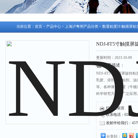
当前位置：
首页
>
产品中心
>
上海沪粤明产品分类
>
数显粘度计/触摸屏粘
NDJ-8T5寸触摸屏旋
更新时间：2023-10-09
简要描述：
NDJ-8T5寸触摸屏旋转粘
乳胶、溶剂型胶粘剂、油
等。各种液体粘度（牛顿
科学研究方面有广泛应用
密仪器之一。
打印当前页
联系电话：021-53751
发邮件给我们：45790
分享到：