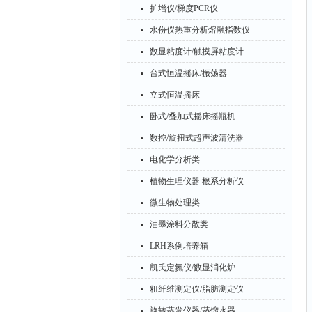
扩增仪/梯度PCR仪
水份仪热重分析熔融指数仪
数显粘度计/触摸屏粘度计
台式恒温摇床/振荡器
立式恒温摇床
卧式/叠加式摇床摇瓶机
数控/旋扭式超声波清洗器
电化学分析类
植物生理仪器 根系分析仪
微生物处理类
油墨涂料分散类
LRH系例培养箱
凯氏定氮仪/数显消化炉
粗纤维测定仪/脂肪测定仪
旋转蒸发仪器/蒸馏水器