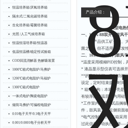
恒温培养箱/厌氧培养箱
产品介绍：
隔水式/二氧化碳培养箱
生化培养箱/霉菌培养箱
大型电热
光照 /人工气候培养箱
一、
101A-8B双开门鼓风干燥箱
该产品供工矿企业、
恒温恒湿培养箱/恒温器
菌之用，但不适用于挥发
低温恒温槽/稳定性试验箱
二、
101A-8B双开门鼓风干燥箱
COD回流消解器 热解吸装置
*
温度采用模糊
PID
控制，
*
液晶显示型仪表可选择
1000℃箱式电阻炉/马弗炉
*
*的定时功能，定时功能
1200℃箱式电阻炉/马福炉
设定，定时结束提示时间
1300℃箱式电阻炉
*
箱体结构：本箱外壳是
一体式电炉/陶瓷电阻炉
有较厚的保温层，内用硅
*
工作室内有四层试品搁板
烟筒马弗炉/可编程电阻炉
件，鼓风装置；左侧前面
0.01电子天平/0.1电子天平
*
电气控制部分：本箱采用
0.001/0.0001电子分析天平
过此信号带动执行元件
----