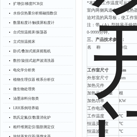
*
本箱的工作温度可从室温
扩增仪/梯度PCR仪
室内两侧风道内装有电热
水份仪热重分析熔融指数仪
迫对流的风导板，使工作
数显粘度计/触摸屏粘度计
注：带（
A
）型鼓风干燥箱
台式恒温摇床/振荡器
0-9999
分钟。
三、产品技术参数：
立式恒温摇床
名
称
单位
卧式/叠加式摇床摇瓶机
数控/旋扭式超声波清洗器
电化学分析类
工作室尺寸
mm
外形室尺寸
mm
植物生理仪器 根系分析仪
加热元件
微生物处理类
加热元件数量
根
油墨涂料分散类
加热功率
KW
LRH系例培养箱
工作电源
工作温度
℃
凯氏定氮仪/数显消化炉
恒温灵敏度
℃
粗纤维测定仪/脂肪测定仪
恒温波动度
℃
旋转蒸发仪器/蒸馏水器