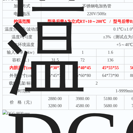
加热方式
不锈钢电加热管
电源电压
220V/50Hz
控温范围
型号后带
A为立式RT+10～200℃
/
型号后带
B
温度分辨率
/波动度
0.1℃/±1.
温度均匀度
±3%（测试点为1
工作环境温度
+5～40℃
输入功率（
kw）
0.7
1
1.6
容积（
L）
31.5
72
136
内胆尺寸
(cm)
30*30*35
40*40*45
45*55*55
5
外形尺寸
(cm)
45*45*70
55*60*80
64*73*90
8
载物托架
/标配
2
定时范围
1-9999mi
2880.00
3980.00
5180.00
价
格（元）
3280.00
4580.00
5680.00