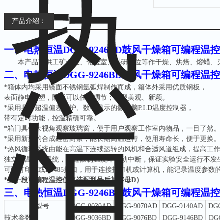
产品介绍：
一、
电热恒温DGG-9246BD鼓风干燥箱可编程温
本产品可供工矿企业、化验室、科研单位等作干燥、烘焙、熔蜡、
二、
电热恒温DGG-9246BD鼓风干燥箱可编程温
*箱体内均采用镜面不锈钢氩弧焊制作而成，箱体外采用优质钢板，
表面静电喷塑，隔板可以任意调节；造型美观、新颖。
*采用具有超温偏差保护、数字显示的微电脑P.I.D温度控制器，
带有定时功能，控温精确可靠。
*箱门具备大视角观察玻璃窗，便于用户观察工作室内物品，一目了然
*采用新型的合成硅密封条，能长期高温运行，使用寿命长，便于更换
*热风循环系统由能在高温下连续运转的风机和合适风道组成，提高工
独立限温报警系统，超过限制温度即自动中断，保证实验安全运行不发
可配打印机或
RS485接口，用于连接打印机或计算机，能记录温度参数
*三十段可编程温控仪（选配型号后加字母D）
三、
电热恒温DGG-9246BD鼓风干燥箱可编程温
型
号
DGG-9030AD
DGG-9070AD
DGG-9140AD
DG
技术参数
DGG-9036BD
DGG-9076BD
DGG-9146BD
DG