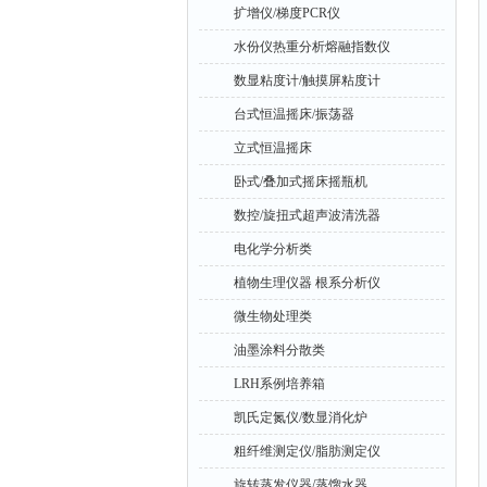
扩增仪/梯度PCR仪
水份仪热重分析熔融指数仪
数显粘度计/触摸屏粘度计
台式恒温摇床/振荡器
立式恒温摇床
卧式/叠加式摇床摇瓶机
数控/旋扭式超声波清洗器
电化学分析类
植物生理仪器 根系分析仪
微生物处理类
油墨涂料分散类
LRH系例培养箱
凯氏定氮仪/数显消化炉
粗纤维测定仪/脂肪测定仪
旋转蒸发仪器/蒸馏水器