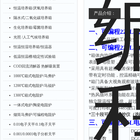
恒温培养箱/厌氧培养箱
产品介绍：
隔水式/二氧化碳培养箱
生化培养箱/霉菌培养箱
一、
可编程225L
光照 /人工气候培养箱
本产品可供工矿企业
二、
可编程225L
恒温恒湿培养箱/恒温器
*箱体内均采用镜面不锈
低温恒温槽/稳定性试验箱
表面静电喷塑，隔板可以
COD回流消解器 热解吸装置
*采用具有超温偏差保护、数
带有定时功能，控温精确
1000℃箱式电阻炉/马弗炉
*箱门具备大视角观察玻
1200℃箱式电阻炉/马福炉
*采用新型的合成硅密封
*热风循环系统由能在高
1300℃箱式电阻炉
独立限温报警系统，超过
一体式电炉/陶瓷电阻炉
可配打印机或
RS485接
*三十段可编程温控仪（选
烟筒马弗炉/可编程电阻炉
三、
可编程225L
0.01电子天平/0.1电子天平
型
号
DGG
0.001/0.0001电子分析天平
技术参数
DGG