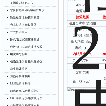
扩增仪/梯度PCR仪
加热方式
水份仪热重分析熔融指数仪
电源电压
控温范围
数显粘度计/触摸屏粘度计
温度分辨率
/波动度
台式恒温摇床/振荡器
温度均匀度
立式恒温摇床
工作环境温度
卧式/叠加式摇床摇瓶机
输入功率（
kw）
数控/旋扭式超声波清洗器
容积（
L）
内胆尺寸
(cm)
30
电化学分析类
外形尺寸
(cm)
45
植物生理仪器 根系分析仪
载物托架
/标配
微生物处理类
定时范围
油墨涂料分散类
2
价
格（元）
LRH系例培养箱
3
凯氏定氮仪/数显消化炉
粗纤维测定仪/脂肪测定仪
旋转蒸发仪器/蒸馏水器