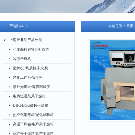
产品中心
当前位置：
首页
上海沪粤明产品分类
小麦面粉谷物分析仪类
冷冻干燥机
搅拌机 /均质机/乳化机
净化工作台/安全柜
紫外光度计/薄膜测试仪
电热恒温鼓风干燥箱
DHG/DGG鼓风干燥箱
热空气消毒箱/老化试验箱
高温干燥箱/电焊条干燥箱
远红外干燥箱/真空干燥箱