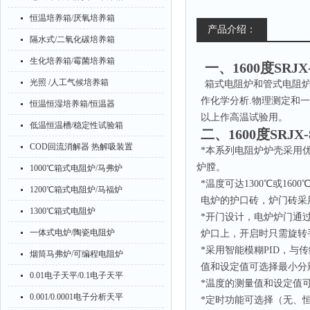
恒温培养箱/厌氧培养箱
产品介绍：
隔水式/二氧化碳培养箱
生化培养箱/霉菌培养箱
一、
1600度SRJ
光照 /人工气候培养箱
箱式电阻炉和管式电阻
作化学分析.物理测定和一
恒温恒湿培养箱/恒温器
以上作高温试验
低温恒温槽/稳定性试验箱
二、
1600度SRJX
COD回流消解器 热解吸装置
*本系列电阻炉炉壳采用
炉膛。
1000℃箱式电阻炉/马弗炉
*温度可达1300℃或16
1200℃箱式电阻炉/马福炉
电炉的护口砖，炉门砖采
1300℃箱式电阻炉
*开门设计，电炉炉门通
一体式电炉/陶瓷电阻炉
炉口上，开启时只需旋转
*采用智能模糊PID，与
烟筒马弗炉/可编程电阻炉
值和设定值可选择最小分
0.01电子天平/0.1电子天平
*温度的测量值和设定值可
0.001/0.0001电子分析天平
*定时功能可选择（无、