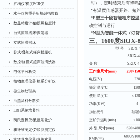
时），定时结束后有蜂鸣
扩增仪/梯度PCR仪
*有温度传感器开路、短
水份仪热重分析熔融指数仪
*F型三十段智能程序控温
数显粘度计/触摸屏粘度计
动控制与运行
台式恒温摇床/振荡器
*N型为智能一体式（订货
三、
1600度SRJX
立式恒温摇床
型
号
SRJX-
卧式/叠加式摇床摇瓶机
SRJX-4
数控/旋扭式超声波清洗器
参
数
SRJX-4
工作室尺寸
(mm)
250
×
150
电化学分析类
电压
(V)
220
植物生理仪器 根系分析仪
额定温度
℃
130
微生物处理类
使用温度
℃
≤12
油墨涂料分散类
功率
(KW)
4
LRH系例培养箱
加热元件
硅碳
凯氏定氮仪/数显消化炉
空炉升温时
(min)
≤10
外
型
尺寸
(mm)
620
×
480
粗纤维测定仪/脂肪测定仪
6800/9100
RMB(元)
旋转蒸发仪器/蒸馏水器