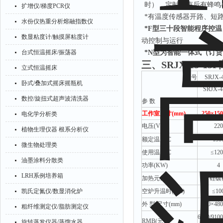
时），定时结束后有蜂鸣
扩增仪/梯度PCR仪
*有温度传感器开路、短
水份仪热重分析熔融指数仪
*F型三十段智能程序控温
数显粘度计/触摸屏粘度计
动控制与运行
台式恒温摇床/振荡器
*N型为智能一体式（订货
三、
SRJX-15-
立式恒温摇床
型
号
SRJX-
卧式/叠加式摇床摇瓶机
SRJX-4
数控/旋扭式超声波清洗器
参
数
SRJX-4
工作室尺寸
(mm)
250
×
150
电化学分析类
电压
(V)
220
植物生理仪器 根系分析仪
额定温度
℃
130
微生物处理类
使用温度
℃
≤12
油墨涂料分散类
功率
(KW)
4
LRH系例培养箱
加热元件
硅碳
凯氏定氮仪/数显消化炉
空炉升温时
(min)
≤10
外
型
尺寸
(mm)
620
×
480
粗纤维测定仪/脂肪测定仪
6800/9100
RMB(元)
旋转蒸发仪器/蒸馏水器