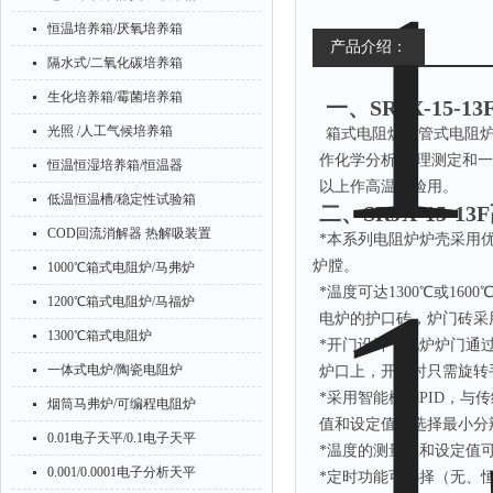
恒温培养箱/厌氧培养箱
产品介绍：
隔水式/二氧化碳培养箱
生化培养箱/霉菌培养箱
一、
SRJX-15
光照 /人工气候培养箱
箱式电阻炉和管式电阻
作化学分析.物理测定和一
恒温恒湿培养箱/恒温器
以上作高温试验
低温恒温槽/稳定性试验箱
二、
SRJX-15-
COD回流消解器 热解吸装置
*本系列电阻炉炉壳采用
炉膛。
1000℃箱式电阻炉/马弗炉
*温度可达1300℃或16
1200℃箱式电阻炉/马福炉
电炉的护口砖，炉门砖采
1300℃箱式电阻炉
*开门设计，电炉炉门通
一体式电炉/陶瓷电阻炉
炉口上，开启时只需旋转
*采用智能模糊PID，与
烟筒马弗炉/可编程电阻炉
值和设定值可选择最小分
0.01电子天平/0.1电子天平
*温度的测量值和设定值可
0.001/0.0001电子分析天平
*定时功能可选择（无、