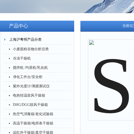
产品中心
当前位
上海沪粤明产品分类
小麦面粉谷物分析仪类
冷冻干燥机
搅拌机 /均质机/乳化机
净化工作台/安全柜
紫外光度计/薄膜测试仪
电热恒温鼓风干燥箱
DHG/DGG鼓风干燥箱
热空气消毒箱/老化试验箱
高温干燥箱/电焊条干燥箱
远红外干燥箱/真空干燥箱