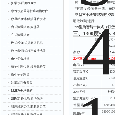
时），定时结束后有蜂鸣
扩增仪/梯度PCR仪
*有温度传感器开路、短
水份仪热重分析熔融指数仪
*F型三十段智能程序控温
数显粘度计/触摸屏粘度计
动控制与运行
台式恒温摇床/振荡器
*N型为智能一体式（订货
三、
1300度SRJX
立式恒温摇床
型
号
SRJX-
卧式/叠加式摇床摇瓶机
SRJX-4
数控/旋扭式超声波清洗器
参
数
SRJX-4
工作室尺寸
(mm)
250
×
150
电化学分析类
电压
(V)
220
植物生理仪器 根系分析仪
额定温度
℃
130
微生物处理类
使用温度
℃
≤12
油墨涂料分散类
功率
(KW)
4
LRH系例培养箱
加热元件
硅碳
空炉升温时
(min)
≤10
凯氏定氮仪/数显消化炉
外
型
尺寸
(mm)
620
×
480
粗纤维测定仪/脂肪测定仪
6800/9100
RMB(元)
旋转蒸发仪器/蒸馏水器