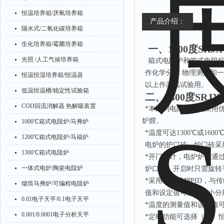
恒温培养箱/厌氧培养箱
产品介绍：
隔水式/二氧化碳培养箱
生化培养箱/霉菌培养箱
一、
1300度SRJ
光照 /人工气候培养箱
箱式电阻炉和管式电阻
作化学分析.物理测定和一
恒温恒湿培养箱/恒温器
以上作高温试验
低温恒温槽/稳定性试验箱
二、
1300度SRJX
COD回流消解器 热解吸装置
*本系列电阻炉炉壳采用
炉膛。
1000℃箱式电阻炉/马弗炉
*温度可达1300℃或16
1200℃箱式电阻炉/马福炉
电炉的护口砖，炉门砖采
1300℃箱式电阻炉
*开门设计，电炉炉门通
一体式电炉/陶瓷电阻炉
炉口上，开启时只需旋转
*采用智能模糊PID，与
烟筒马弗炉/可编程电阻炉
值和设定值可选择最小分
0.01电子天平/0.1电子天平
*温度的测量值和设定值可
0.001/0.0001电子分析天平
*定时功能可选择（无、