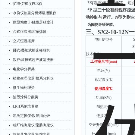
*有温度传感器开路、短
扩增仪/梯度PCR仪
*P 型三十段智能程序
水份仪热重分析熔融指数仪
动控制与运行。N型为耐火
数显粘度计/触摸屏粘度计
为陶瓷纤维炉膛。
三、
SX2-10-1
台式恒温摇床/振荡器
电阻炉型号
立式恒温摇床
S
卧式/叠加式摇床摇瓶机
技术参数
S
数控/旋扭式超声波清洗器
工作室尺寸(mm)
电化学分析类
电压(V)
植物生理仪器 根系分析仪
额定温度℃
微生物处理类
使用温度℃
油墨涂料分散类
功率(KW)
LRH系例培养箱
加热元件
凯氏定氮仪/数显消化炉
连接方式
空炉升温时间(min)
粗纤维测定仪/脂肪测定仪
外
型
尺寸(mm)
旋转蒸发仪器/蒸馏水器