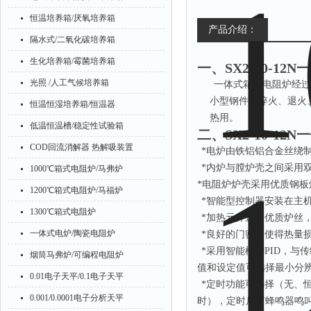
恒温培养箱/厌氧培养箱
产品介绍：
隔水式/二氧化碳培养箱
生化培养箱/霉菌培养箱
一、
SX2-10-1
光照 /人工气候培养箱
一体式箱式电阻炉经过
小型钢件的淬火、退火
恒温恒湿培养箱/恒温器
热用。
低温恒温槽/稳定性试验箱
二、
SX2-10-1
COD回流消解器 热解吸装置
*电炉由铁铝铝合金丝绕
*内炉与膛炉壳之间采用
1000℃箱式电阻炉/马弗炉
*电阻炉炉壳采用优质钢
1200℃箱式电阻炉/马福炉
*智能型控制器安装在主
1300℃箱式电阻炉
*加热元件选用优质炉丝
一体式电炉/陶瓷电阻炉
*良好的门密封使得热量
*采用智能模糊PID，与
烟筒马弗炉/可编程电阻炉
值和设定值可选择最小分辨率
0.01电子天平/0.1电子天平
*定时功能可选择（无、
0.001/0.0001电子分析天平
时），定时后有蜂鸣器鸣