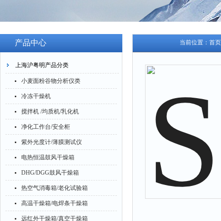
产品中心
当前位置：
首页
上海沪粤明产品分类
小麦面粉谷物分析仪类
冷冻干燥机
搅拌机 /均质机/乳化机
净化工作台/安全柜
紫外光度计/薄膜测试仪
电热恒温鼓风干燥箱
DHG/DGG鼓风干燥箱
热空气消毒箱/老化试验箱
高温干燥箱/电焊条干燥箱
远红外干燥箱/真空干燥箱