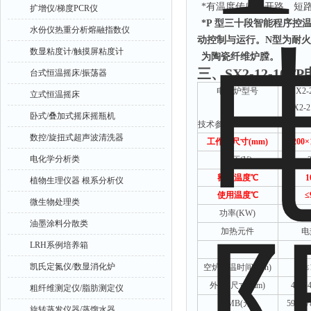
*有温度传感器开路、短
扩增仪/梯度PCR仪
*P 型三十段智能程序
水份仪热重分析熔融指数仪
动控制与运行。N型为耐火
数显粘度计/触摸屏粘度计
为陶瓷纤维炉膛。
三、
SX2-12-10
台式恒温摇床/振荡器
电阻炉型号
SX2-
立式恒温摇床
SX2-2
卧式/叠加式摇床摇瓶机
技术参数
SX2-
数控/旋扭式超声波清洗器
工作室尺寸(mm)
200
×
电化学分析类
电压(V)
额定温度℃
1
植物生理仪器 根系分析仪
使用温度℃
≤
微生物处理类
功率(KW)
油墨涂料分散类
加热元件
电
LRH系例培养箱
连接方式
凯氏定氮仪/数显消化炉
空炉升温时间(min)
≤
外
型
尺寸(mm)
495*
粗纤维测定仪/脂肪测定仪
RMB(元)
5900/7
旋转蒸发仪器/蒸馏水器