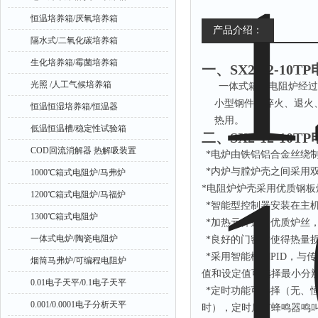
恒温培养箱/厌氧培养箱
产品介绍：
隔水式/二氧化碳培养箱
生化培养箱/霉菌培养箱
一、
SX2-12-10
光照 /人工气候培养箱
一体式箱式电阻炉经过
小型钢件的淬火、退火
恒温恒湿培养箱/恒温器
热用。
低温恒温槽/稳定性试验箱
二、
SX2-12-10
COD回流消解器 热解吸装置
*电炉由铁铝铝合金丝绕
*内炉与膛炉壳之间采用
1000℃箱式电阻炉/马弗炉
*电阻炉炉壳采用优质钢
1200℃箱式电阻炉/马福炉
*智能型控制器安装在主
1300℃箱式电阻炉
*加热元件选用优质炉丝
一体式电炉/陶瓷电阻炉
*良好的门密封使得热量
*采用智能模糊PID，与
烟筒马弗炉/可编程电阻炉
值和设定值可选择最小分辨率
0.01电子天平/0.1电子天平
*定时功能可选择（无、
0.001/0.0001电子分析天平
时），定时后有蜂鸣器鸣