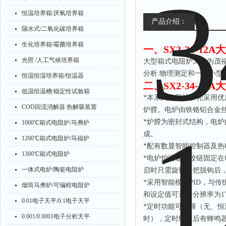
恒温培养箱/厌氧培养箱
产品介绍：
隔水式/二氧化碳培养箱
生化培养箱/霉菌培养箱
一、
SX2-34-1
光照 /人工气候培养箱
大型箱式电阻炉又称为茂
分析
.物理测定和一般小
恒温恒湿培养箱/恒温器
二、
SX2-34-1
低温恒温槽/稳定性试验箱
*本系列电阻炉炉壳采用
COD回流消解器 热解吸装置
炉膛。电炉由铁铬铝合金
*炉膛为密封式结构，电
1000℃箱式电阻炉/马弗炉
成。
1200℃箱式电阻炉/马福炉
*配有数显智能控制器及
1300℃箱式电阻炉
*电炉炉门通过饺链固定
一体式电炉/陶瓷电阻炉
启时只需旋转手把脱钩后
*采用智能模糊PID，与
烟筒马弗炉/可编程电阻炉
和设定值可选择分辨率为
0.01电子天平/0.1电子天平
*定时功能可选择（无、
0.001/0.0001电子分析天平
时），定时结束后有蜂鸣