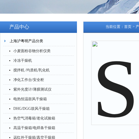
产品中心
当前位置：
首页
>
上海沪粤明产品分类
小麦面粉谷物分析仪类
冷冻干燥机
搅拌机 /均质机/乳化机
净化工作台/安全柜
紫外光度计/薄膜测试仪
电热恒温鼓风干燥箱
DHG/DGG鼓风干燥箱
热空气消毒箱/老化试验箱
高温干燥箱/电焊条干燥箱
远红外干燥箱/真空干燥箱