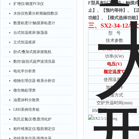
F型具有以下特点：触摸式
扩增仪/梯度PCR仪
止】、【预约等待】、【
水份仪热重分析熔融指数仪
功能】、【模式选择功能
数显粘度计/触摸屏粘度计
三、
SX2-34-1
台式恒温摇床/振荡器
型
号
技术参数
立式恒温摇床
工作室尺寸
(mm)
卧式/叠加式摇床摇瓶机
功率
(KW)
数控/旋扭式超声波清洗器
电压
(V)
电化学分析类
额定温度
℃
使用温度
℃
植物生理仪器 根系分析仪
加热元件
微生物处理类
连接方式
油墨涂料分散类
空炉升温时间
(min)
LRH系例培养箱
RMB(元)
凯氏定氮仪/数显消化炉
粗纤维测定仪/脂肪测定仪
旋转蒸发仪器/蒸馏水器