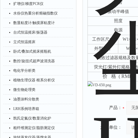
噪音
扩增仪/梯度PCR仪
振动半峰值
水份仪热重分析熔融指数仪
照度
数显粘度计/触摸屏粘度计
电源
台式恒温摇床/振荡器
工作区尺寸
W1×D1
立式恒温摇床
外型尺寸
W×D
卧式/叠加式摇床摇瓶机
高效过滤器规格及数
数控/旋扭式超声波清洗器
荧光灯
/紫外灯规格及
电化学分析类
价
格
( RMB)
植物生理仪器 根系分析仪
微生物处理类
油墨涂料分散类
产品：
LRH系例培养箱
凯氏定氮仪/数显消化炉
您的单位：
粗纤维测定仪/脂肪测定仪
旋转蒸发仪器/蒸馏水器