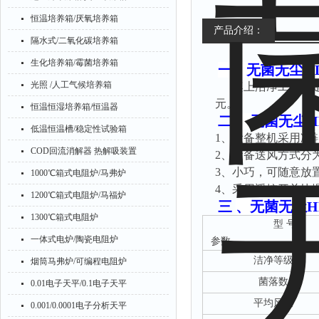
恒温培养箱/厌氧培养箱
产品介绍：
隔水式/二氧化碳培养箱
生化培养箱/霉菌培养箱
一、
无菌无尘H
光照 /人工气候培养箱
桌上洁净工作台
元。
恒温恒湿培养箱/恒温器
二
、
无菌无尘H
低温恒温槽/稳定性试验箱
1、设备整机采用冷
COD回流消解器 热解吸装置
2、设备送风方式分
3、小巧，可随
1000℃箱式电阻炉/马弗炉
4、采用遥控开关快
1200℃箱式电阻炉/马福炉
三
、
无菌无尘H
1300℃箱式电阻炉
型
号
一体式电炉/陶瓷电阻炉
参数
洁净等级
烟筒马弗炉/可编程电阻炉
菌落数
0.01电子天平/0.1电子天平
平均风速
0.001/0.0001电子分析天平