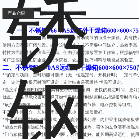
产品介绍：
一、
不锈钢766-0AS远红外干燥箱600×600×75
766型远红外干燥箱，是一种新式全自动调节的恒温干燥箱。具有快
使用方面有着广阔前景。由于这种加热方式不需要中间媒介，热效率高
特性方面超过电热恒温干燥箱。但由于辐射源放置在工作室，根据辐射
可广泛应用于工矿企业、大专院校、农业、医疗和科研项目及实验室
。
二、
不锈钢766-0AS远红外干燥箱600×600×750
**的定时功能，定时功能可选择（无、恒温定时、开机计时），定时单
定，定时结束提示时间可设定，定时结束是否维持 恒温可设定。
*温度采用模糊PID控制，具有更小的温度超调、更快的稳定时间、更好
优点。液晶显示仪表可选择开始恒温时或定时结束时或超温报警时有独
*该产品由箱体、远红外加热幅射器、温度调节器、电路控制等组成。
不需要中间媒介，加热效率高，耗电少，干燥质量好。
*外壳采用优质钢板冲制而成，外壳喷漆烘烤处理，内胆采用优质钢板
*加热元件采用远红外加热辐射器，能快速加热，箱体的左侧装有控温
*门与箱体之间采用硅橡胶密封圈，密封性能好。能长期高温运行、使