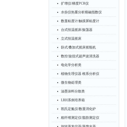
扩增仪/梯度PCR仪
水份仪热重分析熔融指数仪
数显粘度计/触摸屏粘度计
台式恒温摇床/振荡器
立式恒温摇床
卧式/叠加式摇床摇瓶机
数控/旋扭式超声波清洗器
电化学分析类
植物生理仪器 根系分析仪
微生物处理类
油墨涂料分散类
LRH系例培养箱
凯氏定氮仪/数显消化炉
粗纤维测定仪/脂肪测定仪
旋转蒸发仪器/蒸馏水器