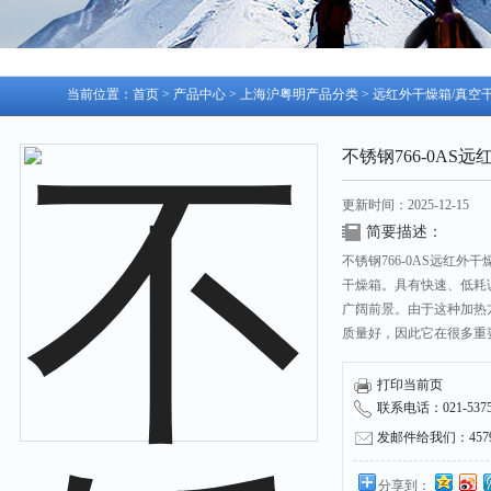
当前位置：
首页
>
产品中心
>
上海沪粤明产品分类
>
远红外干燥箱/真空
不锈钢766-0AS远红
更新时间：2025-12-15
简要描述：
不锈钢766-0AS远红外干
干燥箱。具有快速、低耗
广阔前景。由于这种加热
质量好，因此它在很多重
放置在工作室，根据辐射
泛应用于工矿企业、大专
打印当前页
联系电话：021-53751
发邮件给我们：45790
分享到：