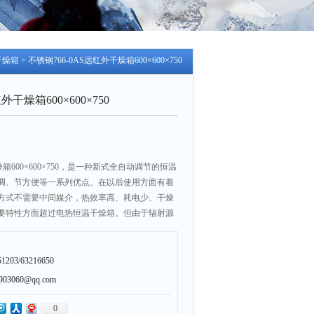
干燥箱
> 不锈钢766-0AS远红外干燥箱600×600×750
外干燥箱600×600×750
燥箱600×600×750，是一种新式全自动调节的恒温
调、节方便等一系列优点。在以后使用方面有着
方式不需要中间媒介，热效率高、耗电少、干燥
要特性方面超过电热恒温干燥箱。但由于辐射源
规律，则在工作室内纵向有一定温度阶梯。可广
院校、农业、医疗和科研项目及实验室。
203/63216650
3060@qq.com
0