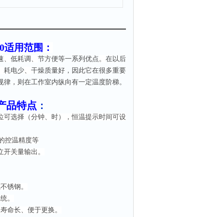
0
适用范围：
速
、
低耗调
、
节方便等一系列优点
。
在以后
、
耗电少
、
干燥质量好，因此它在很多重要
规律，则在工作室内纵向有一定温度阶梯。
产品特点
：
位可选择（分钟、时），恒温提示时间可设
的控温精度等
立开关量输出。
或不锈钢。
系统。
用寿命长、便于更换。