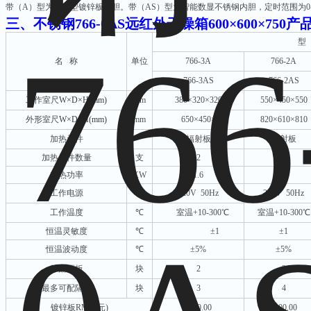
带（
A）型为普通型镀锌板内胆。带（AS）型为智能数显不锈钢内胆，定时范围为0-9
三、
不锈钢766-0AS远红外干燥箱600×600×750
产
型
名
称
单位
766-3A
766-2A
766-3AS
766-2AS
工作室尺
W×D×H(mm)
mm
380×320×320
550×450×550
外形室尺
W×D×H(mm)
mm
650×450×550
820×610×810
加热元件
辐射板
辐射板
加热元件数量
支
2
2
加热功率
KW
1.6
2.0
工作电源
220V 50Hz
220V 50Hz
工作温度
℃
室温
+10-300℃
室温
+10-300℃
恒温灵敏度
℃
±1
±1
恒温波动度
℃
±5%
±5%
标配隔板
块
2
2
最多可配隔板
块
3
4
镀锌板
RMB(元)
4200.00
5100.00