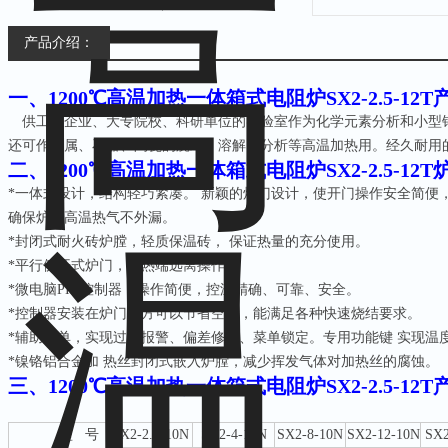
产品介绍：
一、
1200℃高温加热一体箱式电阻炉SX2-2.5-12T
供工矿企业、大专院校、科研单位的实验室作为化学元素分析和小型
还可作金属、石器、陶瓷的烧结、溶解、分析等高温加热用。经久耐用
二、
1200℃高温加热一体箱式电阻炉SX2-2.5-12T
*一体式设计，结构轻巧紧凑。 新颖的炉门设计，使开门操作安全简便
确保炉内高温热气不外漏。
*封闭式耐火砖炉膛，轻质保温砖， 保证热量的充分使用。
*平行侧开式炉门，使热端远离操作。
*微电脑PID控制器，操作简便，控温精确、可靠、安全。
*控制器安装在炉门下方可以节省空间，能满足各种快速烧结要求。
*辅助菜单，实现过升报警、偏差修正、菜单锁定。专用功能键 实现温
*镍铬铝合金加 热丝封闭式嵌入炉膛，减少挥发气体对加热丝的腐蚀。
三
、
1200℃高温加热一体箱式电阻炉SX2-2.5-12T
型
号
SX2-2.5-10
N
SX2-4-10
N
S
X2-8-10
N
S
X2-12-10
N
SX2