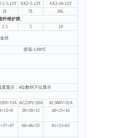
-2.5-12
T
SX2-
5
-1
2T
SX2
-
10-12
T
2L
7L
16L
瓷纤维炉膛
。
2.5
5
10
金丝
室温
-
1
2
00℃
温度显示：
4位数码
下
位显示
20V/
15
A
AC220V/
20
A
AC
38
0V/
32
A
0×12×8
30×20×12
40×25×16
4×37×47
66×46×55
81×53×63