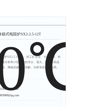
福炉
> 1200℃高温加热一体箱式电阻炉SX2-2.5-12T
箱式电阻炉SX2-2.5-12T
阻炉SX2-2.5-12T： 供工矿企业、大专院校、科
元素分析和小型钢件的淬火、退火、回火等高温
石器、陶瓷的烧结、溶解、分析等高温加热用。
203/63216650
3060@qq.com