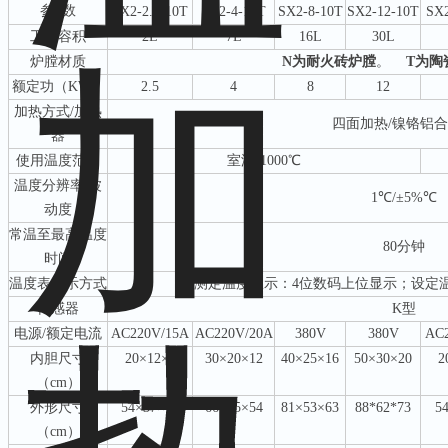
参
数
SX2-2.5-10
T
SX2-4-10
T
S
X2-8-10
T
S
X2-12-10
T
SX2
工作
容积
2L
7L
1
6
L
3
0L
炉膛材质
N为耐火砖炉膛
。
T为陶
额定功（
KW
）
2.5
4
8
1
2
加热方式
/加热
四
面加热
/
镍铬铝合
器
使用温度范围
室温
-
1000℃
温度分辨率
/
波
1℃/±5%℃
动度
常温至最高温度
80分钟
时间
温度
表显示
方式
测定温度显示：
4位数码上位显示；
设定
传感器
K型
电源
/
额定电流
AC220V/
15
A
AC220V/
20
A
3
80V
3
80V
AC2
内
胆
尺寸
20×12×8
30×20×12
40×25×16
50×30×20
2
（
c
m）
外形尺寸
54×37×47
66×45×54
81×53×63
88*62*73
5
（
cm
）