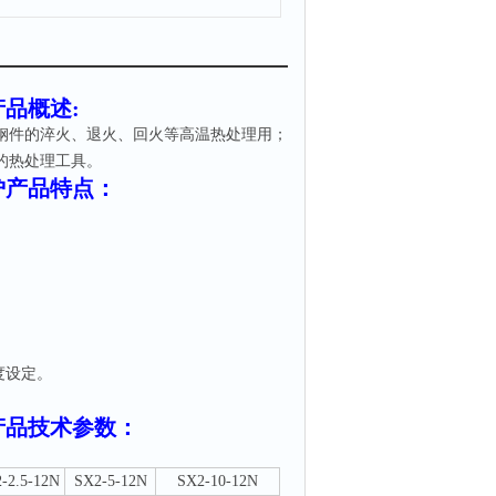
产品概述
:
钢件的淬火、退火、回火等高温热处理用；
的热处理工具。
炉
产品特点：
，
度设定。
产品技术参数：
-2.5-12
N
SX2-
5
-1
2N
SX2
-
10-12
N