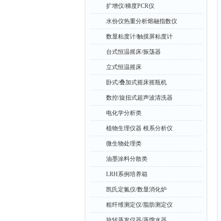
扩增仪/梯度PCR仪
水份仪热重分析熔融指数仪
数显粘度计/触摸屏粘度计
台式恒温摇床/振荡器
立式恒温摇床
卧式/叠加式摇床摇瓶机
数控/旋扭式超声波清洗器
电化学分析类
植物生理仪器 根系分析仪
微生物处理类
油墨涂料分散类
LRH系例培养箱
凯氏定氮仪/数显消化炉
粗纤维测定仪/脂肪测定仪
旋转蒸发仪器/蒸馏水器