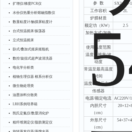
参
数
SX2-2.5-
扩增仪/梯度PCR仪
工作
容积
2L
水份仪热重分析熔融指数仪
炉膛材质
数显粘度计/触摸屏粘度计
额定功（
KW
）
2.5
台式恒温摇床/振荡器
加热方式
/加热
器
立式恒温摇床
使用温度范围
卧式/叠加式摇床摇瓶机
温度分辨率
/
波
数控/旋扭式超声波清洗器
动度
电化学分析类
常温至最高温度
时间
植物生理仪器 根系分析仪
温度
表显示
方式
微生物处理类
传感器
油墨涂料分散类
电源
/
额定电流
AC220V/
1
LRH系例培养箱
内
胆
尺寸
20×12×
（
c
m）
凯氏定氮仪/数显消化炉
外形尺寸
54×37×4
粗纤维测定仪/脂肪测定仪
（
cm
）
旋转蒸发仪器/蒸馏水器