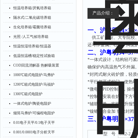
恒温培养箱/厌氧培养箱
产品介绍：
隔水式/二氧化碳培养箱
生化培养箱/霉菌培养箱
一、
沪粤明54×37×
光照 /人工气候培养箱
供工矿企业、大专院校
还可作金属、石器、陶瓷
恒温恒湿培养箱/恒温器
二、
沪粤明54×37×
低温恒温槽/稳定性试验箱
*一体式设计，结构轻巧
COD回流消解器 热解吸装置
确保炉内高温热气不外漏
*封闭式耐火砖炉膛，轻质
1000℃箱式电阻炉/马弗炉
*平行侧开式炉门，使热端
1200℃箱式电阻炉/马福炉
*微电脑PID控制器，操
1300℃箱式电阻炉
*控制器安装在炉门下方
一体式电炉/陶瓷电阻炉
*辅助菜单，实现过升报警
*镍铬铝合金加 热丝封闭
烟筒马弗炉/可编程电阻炉
三
、
沪粤明54×37×
0.01电子天平/0.1电子天平
0.001/0.0001电子分析天平
型
号
SX2-2.5-1