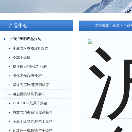
产品中心
当前位置：
首页
>
产品
上海沪粤明产品分类
小麦面粉谷物分析仪类
冷冻干燥机
搅拌机 /均质机/乳化机
净化工作台/安全柜
紫外光度计/薄膜测试仪
电热恒温鼓风干燥箱
DHG/DGG鼓风干燥箱
热空气消毒箱/老化试验箱
高温干燥箱/电焊条干燥箱
远红外干燥箱/真空干燥箱