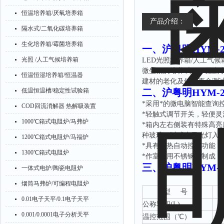
恒温培养箱/厌氧培养箱
产品介绍：
隔水式/二氧化碳培养箱
生化培养箱/霉菌培养箱
一
、
沪粤明HYM-
光照 /人工气候培养箱
LED光照培养箱/人工气
微生物的培养试验；昆虫
恒温恒湿培养箱/恒温器
建材的老化及使用寿命测
低温恒温槽/稳定性试验箱
二、
沪粤明HYM-
*采用*的微电脑智能查询
COD回流消解器 热解吸装置
*轻触式调节开关，轻便灵
1000℃箱式电阻炉/马弗炉
*箱内左右侧装有特殊高
种玻璃，以减少日光灯入
1200℃箱式电阻炉/马福炉
*具有冷热自动控制功能
1300℃箱式电阻炉
*作室采用不锈钢板制成
三、
沪粤明HYM-
一体式电炉/陶瓷电阻炉
烟筒马弗炉/可编程电阻炉
型
号
0.01电子天平/0.1电子天平
公称容积
(L)
0.001/0.0001电子分析天平
温控范围（
℃）