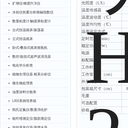
光照度（
LX）
扩增仪/梯度PCR仪
温度传感器
水份仪热重分析熔融指数仪
温度波动度（
℃）
数显粘度计/触摸屏粘度计
温度均匀性（
℃）
台式恒温摇床/振荡器
温度设定方式
定时范围（
min）
立式恒温摇床
额定功率（
W）
卧式/叠加式摇床摇瓶机
电源
数控/旋扭式超声波清洗器
标配隔板
电化学分析类
工作时间
植物生理仪器 根系分析仪
工作室尺寸（
cm）
外形尺寸（
cm）
微生物处理类
包装箱尺寸（
cm）
油墨涂料分散类
毛重
LRH系例培养箱
可选配置
凯氏定氮仪/数显消化炉
价格（元）
粗纤维测定仪/脂肪测定仪
旋转蒸发仪器/蒸馏水器